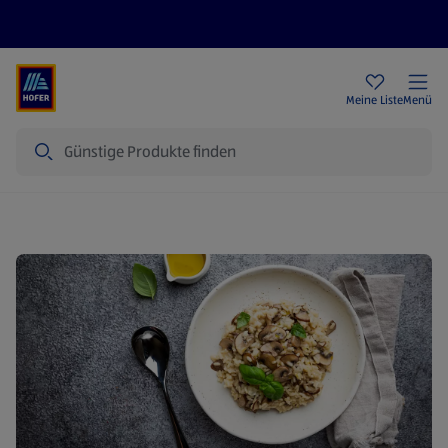
Rezeptwelt
Newsletter
HOFER Filialen
Meine Liste
Menü
Suche