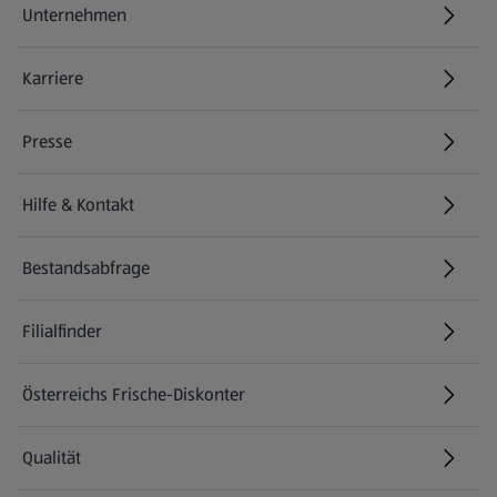
Unternehmen
Karriere
(öffnet in einem neuen Tab)
Presse
Hilfe & Kontakt
(öffnet in einem neuen Tab)
Bestandsabfrage
(öffnet in einem neuen Tab)
Filialfinder
Österreichs Frische-Diskonter
Qualität