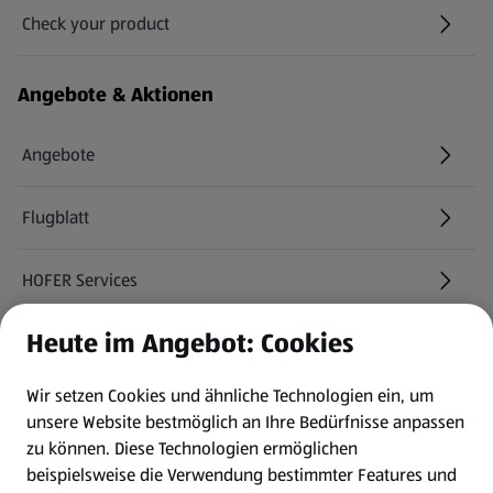
Check your product
(öffnet in einem neuen Tab)
Angebote & Aktionen
Angebote
Flugblatt
HOFER Services
Heute im Angebot: Cookies
Newsletter
Wir setzen Cookies und ähnliche Technologien ein, um
WhatsApp
unsere Website bestmöglich an Ihre Bedürfnisse anpassen
zu können.
Diese Technologien ermöglichen
Gewinnspiele
beispielsweise die Verwendung bestimmter Features und