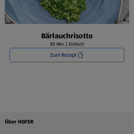
Bärlauchrisotto
50 Min. | Einfach
Zum Rezept
Fußzeilenmenü - weitere Links
Über HOFER