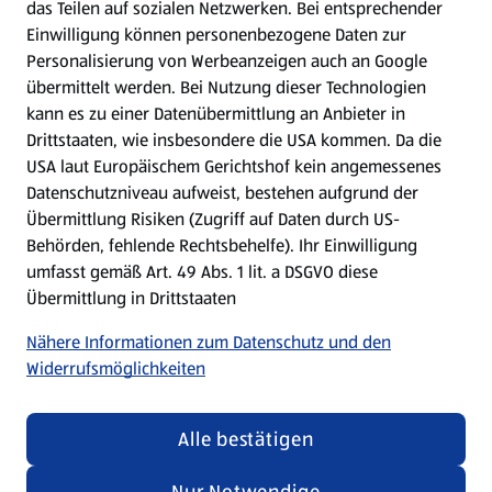
das Teilen auf sozialen Netzwerken. Bei entsprechender
Einwilligung können personenbezogene Daten zur
Mein HOFER. Meine Einkäufe.
Personalisierung von Werbeanzeigen auch an Google
übermittelt werden. Bei Nutzung dieser Technologien
Meine Meinung. Mein HOFER.
kann es zu einer Datenübermittlung an Anbieter in
Drittstaaten, wie insbesondere die USA kommen. Da die
Gutscheingroßbestellung
USA laut Europäischem Gerichtshof kein angemessenes
(öffnet in einem neuen Tab)
Datenschutzniveau aufweist, bestehen aufgrund der
Übermittlung Risiken (Zugriff auf Daten durch US-
Folge uns hier:
Behörden, fehlende Rechtsbehelfe). Ihr Einwilligung
umfasst gemäß Art. 49 Abs. 1 lit. a DSGVO diese
Übermittlung in Drittstaaten
Jetzt die HOFER App downloaden
Nähere Informationen zum Datenschutz und den
Widerrufsmöglichkeiten
Alle bestätigen
Datenschutz- und Richtlinienmenü
(öffnet in einem neuen Tab)
Datenschutzhinweis &
Security Policy