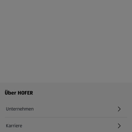
Fußzeilenmenü - weitere Links
Über HOFER
Unternehmen
Karriere
(öffnet in einem neuen Tab)