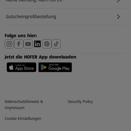
Gutscheingroßbestellung
(öffnet in einem neuen Tab)
Folge uns hier:
Jetzt die HOFER App downloaden
Datenschutz- und Richtlinienmenü
(öffnet in einem neuen Tab)
Datenschutzhinweis &
Security Policy
Impressum
Cookie-Einstellungen