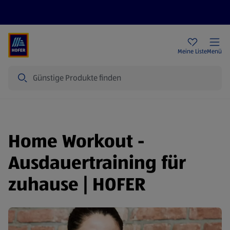
Rezeptwelt
Newsletter
HOFER Filialen
Meine Liste
Menü
Suche
Home Workout -
Ausdauertraining für
zuhause | HOFER