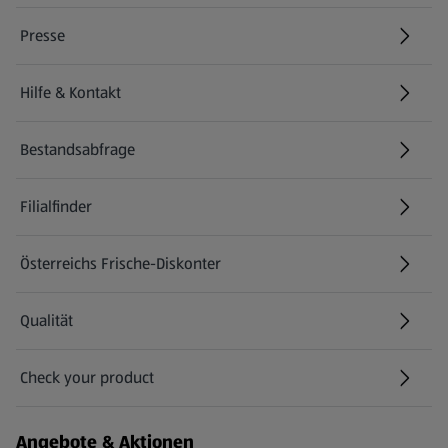
Presse
Hilfe & Kontakt
(öffnet in einem neuen Tab)
Bestandsabfrage
(öffnet in einem neuen Tab)
Filialfinder
Österreichs Frische-Diskonter
Qualität
Check your product
(öffnet in einem neuen Tab)
Angebote & Aktionen