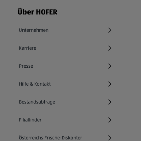
Fußzeilenmenü - weitere Links
Über HOFER
Unternehmen
Karriere
(öffnet in einem neuen Tab)
Presse
Hilfe & Kontakt
(öffnet in einem neuen Tab)
Bestandsabfrage
(öffnet in einem neuen Tab)
Filialfinder
Österreichs Frische-Diskonter