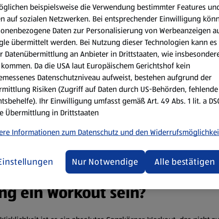
öglichen beispielsweise die Verwendung bestimmter Features un
en auf sozialen Netzwerken. Bei entsprechender Einwilligung kön
sonenbezogene Daten zur Personalisierung von Werbeanzeigen a
ddeln?
le übermittelt werden. Bei Nutzung dieser Technologien kann es
r Datenübermittlung an Anbieter in Drittstaaten, wie insbesondere
 wenn das Wasser mindestens 30 Zentimeter tief ist. Doch an ein
kommen. Da die USA laut Europäischem Gerichtshof kein
emessenes Datenschutzniveau aufweist, bestehen aufgrund der
mittlung Risiken (Zugriff auf Daten durch US-Behörden, fehlende
gliche Strömungen oder ablandigen Wind, ansonsten kann es 
tsbehelfe). Ihr Einwilligung umfasst gemäß Art. 49 Abs. 1 lit. a D
e Übermittlung in Drittstaaten
gen zum Stand-up-Paddling. Achtet allerdings darauf, nicht in
ere Informationen zum Datenschutz und den Widerrufsmöglichkei
che Fließgeschwindigkeiten gibt! Nicht jeder Fluss ist auch f
Einstellungen
Nur Notwendige
Alle bestätigen
ng ein Workout sein?