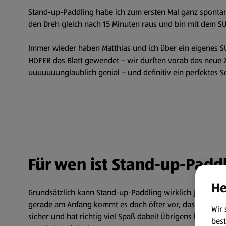
Stand-up-Paddling habe ich zum ersten Mal ganz spontan 
den Dreh gleich nach 15 Minuten raus und bin mit dem SUP
Immer wieder haben Matthias und ich über ein eigenes SU
HOFER das Blatt gewendet – wir durften vorab das neue Z
uuuuuuunglaublich genial – und definitiv ein perfektes
Für wen ist Stand-up-Padd
He
Grundsätzlich kann Stand-up-Paddling wirklich jeder ler
gerade am Anfang kommt es doch öfter vor, dass man vom
Wir 
sicher und hat richtig viel Spaß dabei! Übrigens bieten 
best