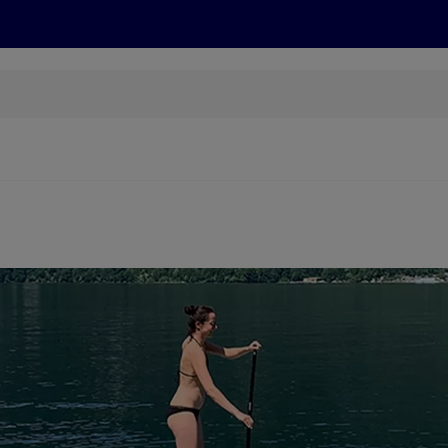
Grillen
ONLINESHOP
HOFER REISEN, HoT, FOTOS, GRÜN
(öffnet in einem neuen Tab)