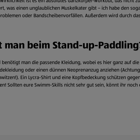
irklichkeit ist es ein absolutes Ganzkörper-Workout, das nicht z
rt, was einen unglaublichen Muskelkater gibt – ich habe den sogar
roblemen oder Bandscheibenvorfällen. Außerdem wird durch das 
t man beim Stand-up-Paddling
benötigt man die passende Kleidung, wobei es hier ganz auf d
Badekleidung oder einen dünnen Neoprenanzug anziehen (Achtung:
witzen!). Ein Lycra-Shirt und eine Kopfbedeckung schützen gegen
 Sollten eure Swimm-Skills nicht sehr gut sein, könnt ihr noc