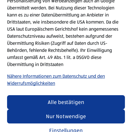
Personalisierung von Werbeanzeigen auch an Google
übermittelt werden. Bei Nutzung dieser Technologien
Meine Meinung. Mein HOFER.
kann es zu einer Datenübermittlung an Anbieter in
Drittstaaten, wie insbesondere die USA kommen. Da die
Gutscheingroßbestellung
USA laut Europäischem Gerichtshof kein angemessenes
(öffnet in einem neuen Tab)
Datenschutzniveau aufweist, bestehen aufgrund der
Übermittlung Risiken (Zugriff auf Daten durch US-
Folge uns hier:
Behörden, fehlende Rechtsbehelfe). Ihr Einwilligung
umfasst gemäß Art. 49 Abs. 1 lit. a DSGVO diese
Übermittlung in Drittstaaten
Jetzt die HOFER App downloaden
Nähere Informationen zum Datenschutz und den
Widerrufsmöglichkeiten
Alle bestätigen
Datenschutz- und Richtlinienmenü
(öffnet in einem neuen Tab)
Datenschutzhinweis &
Security Policy
Nur Notwendige
Impressum
Einstellungen
Cookie-Einstellungen