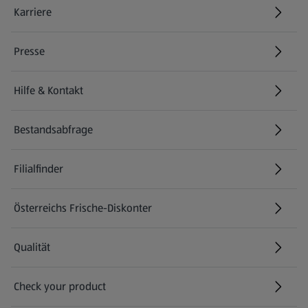
Karriere
(öffnet in einem neuen Tab)
Presse
Hilfe & Kontakt
(öffnet in einem neuen Tab)
Bestandsabfrage
(öffnet in einem neuen Tab)
Filialfinder
Österreichs Frische-Diskonter
Qualität
Check your product
(öffnet in einem neuen Tab)