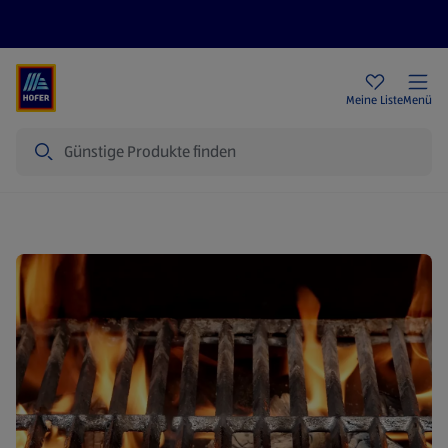
Rezeptwelt
Newsletter
HOFER Filialen
Meine Liste
Menü
Suche