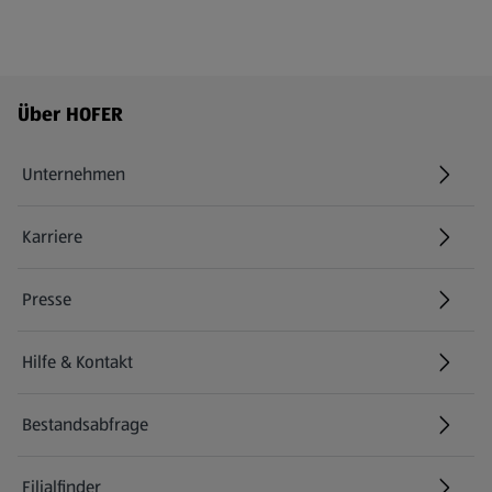
Fußzeilenmenü - weitere Links
Über HOFER
Unternehmen
Karriere
(öffnet in einem neuen Tab)
Presse
Hilfe & Kontakt
(öffnet in einem neuen Tab)
Bestandsabfrage
(öffnet in einem neuen Tab)
Filialfinder