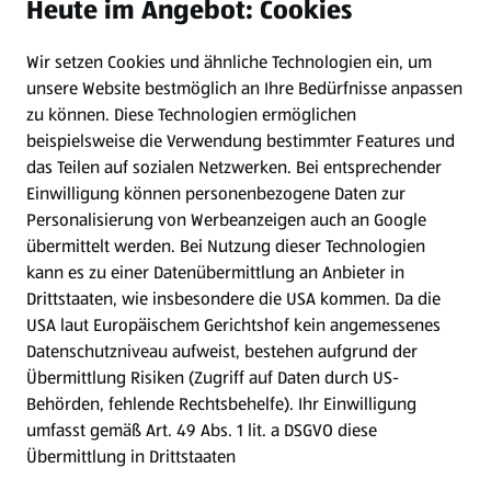
Heute im Angebot: Cookies
Newsletter
Wir setzen Cookies und ähnliche Technologien ein, um
WhatsApp
unsere Website bestmöglich an Ihre Bedürfnisse anpassen
zu können.
Diese Technologien ermöglichen
Gewinnspiele
beispielsweise die Verwendung bestimmter Features und
das Teilen auf sozialen Netzwerken. Bei entsprechender
Einwilligung können personenbezogene Daten zur
Mein HOFER. Meine Einkäufe.
Personalisierung von Werbeanzeigen auch an Google
übermittelt werden. Bei Nutzung dieser Technologien
Meine Meinung. Mein HOFER.
kann es zu einer Datenübermittlung an Anbieter in
Drittstaaten, wie insbesondere die USA kommen. Da die
Gutscheingroßbestellung
USA laut Europäischem Gerichtshof kein angemessenes
(öffnet in einem neuen Tab)
Datenschutzniveau aufweist, bestehen aufgrund der
Übermittlung Risiken (Zugriff auf Daten durch US-
Folge uns hier:
Behörden, fehlende Rechtsbehelfe). Ihr Einwilligung
umfasst gemäß Art. 49 Abs. 1 lit. a DSGVO diese
Übermittlung in Drittstaaten
Jetzt die HOFER App downloaden