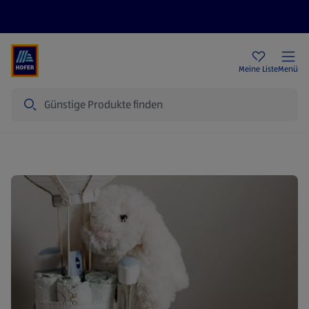
Rezeptwelt
Newsletter
HOFER Filialen
Meine Liste
Menü
Suche