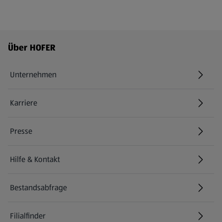
Fußzeilenmenü - weitere Links
Über HOFER
Unternehmen
Karriere
(öffnet in einem neuen Tab)
Presse
Hilfe & Kontakt
(öffnet in einem neuen Tab)
Bestandsabfrage
(öffnet in einem neuen Tab)
Filialfinder