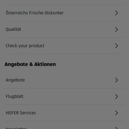
Österreichs Frische-Diskonter
Qualität
Check your product
(öffnet in einem neuen Tab)
Angebote & Aktionen
Angebote
Flugblatt
HOFER Services