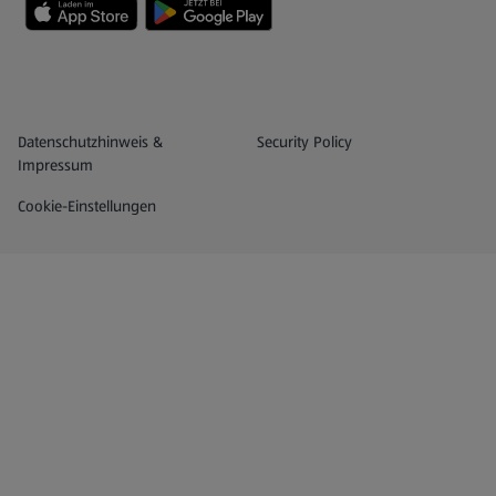
Datenschutz- und Richtlinienmenü
(öffnet in einem neuen Tab)
Datenschutzhinweis &
Security Policy
Impressum
Cookie-Einstellungen