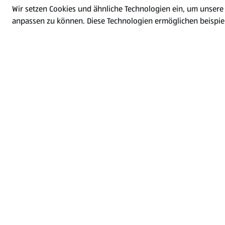
Wir setzen Cookies und ähnliche Technologien ein, um unsere
anpassen zu können.
Diese Technologien ermöglichen beispi
Features und das Teilen auf sozialen Netzwerken. Bei entspr
personenbezogene Daten zur Personalisierung von Werbeanze
Bei Nutzung dieser Technologien kann es zu einer Datenübermit
insbesondere die USA kommen. Da die USA laut Europäischem
Datenschutzniveau aufweist, bestehen aufgrund der Übermittl
Behörden, fehlende Rechtsbehelfe). Ihr Einwilligung umfasst g
Übermittlung in Drittstaaten
Nähere Informationen zum Datenschutz und den Widerrufsmö
Alle bestätigen
Nur Notwendig
Einstellungen