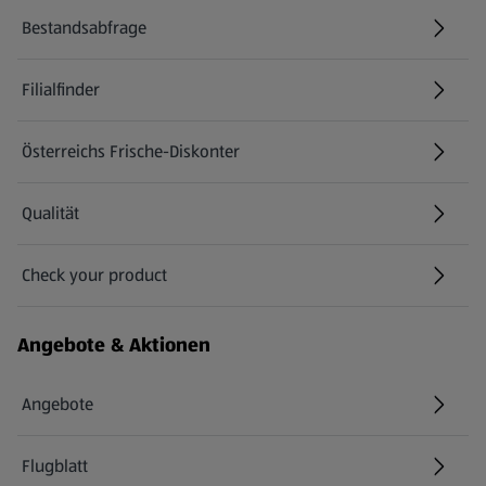
Bestandsabfrage
(öffnet in einem neuen Tab)
Filialfinder
Österreichs Frische-Diskonter
Qualität
Check your product
(öffnet in einem neuen Tab)
Angebote & Aktionen
Angebote
Flugblatt