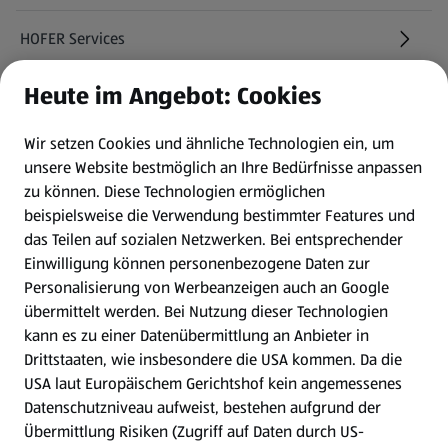
HOFER Services
Heute im Angebot: Cookies
Newsletter
Wir setzen Cookies und ähnliche Technologien ein, um
WhatsApp
unsere Website bestmöglich an Ihre Bedürfnisse anpassen
zu können.
Diese Technologien ermöglichen
Gewinnspiele
beispielsweise die Verwendung bestimmter Features und
das Teilen auf sozialen Netzwerken. Bei entsprechender
Einwilligung können personenbezogene Daten zur
Mein HOFER. Meine Einkäufe.
Personalisierung von Werbeanzeigen auch an Google
übermittelt werden. Bei Nutzung dieser Technologien
Meine Meinung. Mein HOFER.
kann es zu einer Datenübermittlung an Anbieter in
Drittstaaten, wie insbesondere die USA kommen. Da die
Gutscheingroßbestellung
USA laut Europäischem Gerichtshof kein angemessenes
(öffnet in einem neuen Tab)
Datenschutzniveau aufweist, bestehen aufgrund der
Übermittlung Risiken (Zugriff auf Daten durch US-
Folge uns hier: