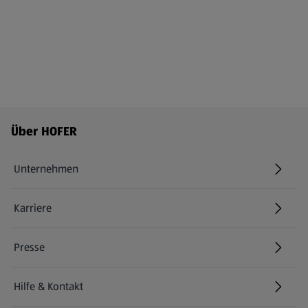
Fußzeilenmenü - weitere Links
Über HOFER
Unternehmen
Karriere
(öffnet in einem neuen Tab)
Presse
Hilfe & Kontakt
(öffnet in einem neuen Tab)