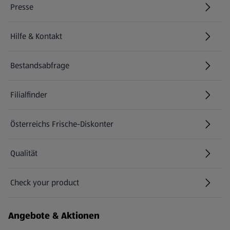
Presse
Hilfe & Kontakt
(öffnet in einem neuen Tab)
Bestandsabfrage
(öffnet in einem neuen Tab)
Filialfinder
Österreichs Frische-Diskonter
Qualität
Check your product
(öffnet in einem neuen Tab)
Angebote & Aktionen