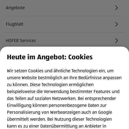
Angebote
Flugblatt
HOFER Services
Heute im Angebot: Cookies
Newsletter
Wir setzen Cookies und ähnliche Technologien ein, um
WhatsApp
unsere Website bestmöglich an Ihre Bedürfnisse anpassen
zu können.
Diese Technologien ermöglichen
Gewinnspiele
beispielsweise die Verwendung bestimmter Features und
das Teilen auf sozialen Netzwerken. Bei entsprechender
Einwilligung können personenbezogene Daten zur
Mein HOFER. Meine Einkäufe.
Personalisierung von Werbeanzeigen auch an Google
übermittelt werden. Bei Nutzung dieser Technologien
Meine Meinung. Mein HOFER.
kann es zu einer Datenübermittlung an Anbieter in