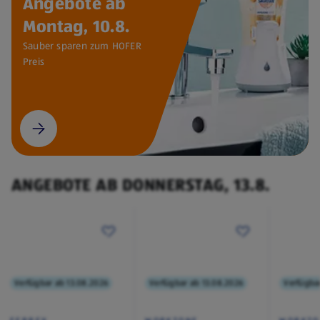
Angebote ab
Montag, 10.8.
Sauber sparen zum HOFER
Preis
ANGEBOTE AB DONNERSTAG, 13.8.
Verfügbar ab 13.08.2026
Verfügbar ab 13.08.2026
Verfügba