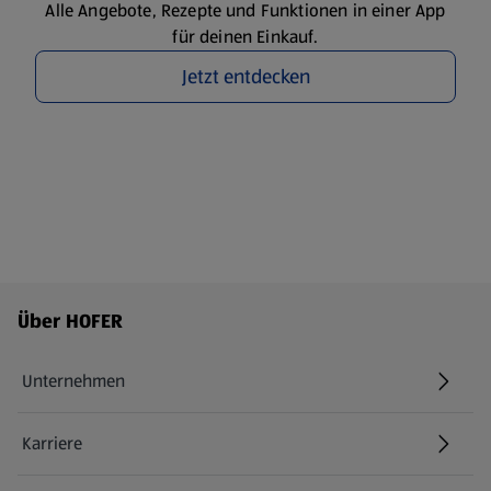
Alle Angebote, Rezepte und Funktionen in einer App
für deinen Einkauf.
Jetzt entdecken
Fußzeilenmenü - weitere Links
Über HOFER
Unternehmen
Karriere
(öffnet in einem neuen Tab)