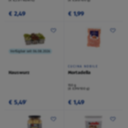
(€ 6,23/1 KG/ATG)
(€ 0,80/100 g)
€ 2,49
€ 1,99
Verfügbar seit 06.08.2026
CUCINA NOBILE
Hauswurz
Mortadella
150 g
(€ 0,99/100 g)
€ 5,49
€ 1,49
¹