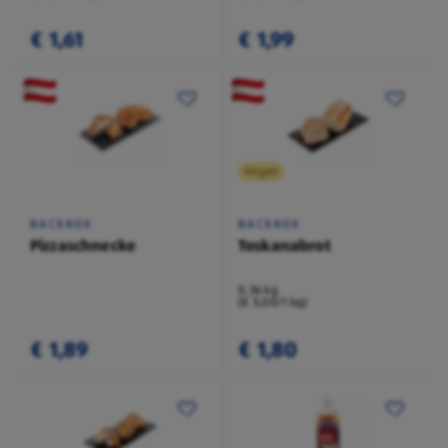
€ 1,61
€ 1,99
Vegan
BACKBOX
BACKBOX
Pizzaschnecke
Toskanabrot
0,36 kg
(€ 5,00/1 kg)
€ 1,89
€ 1,80