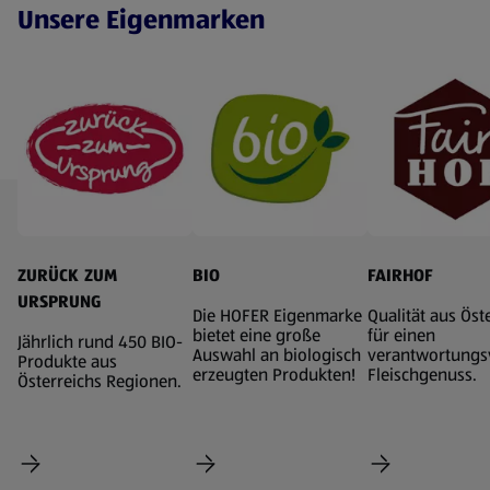
Unsere Eigenmarken
ZURÜCK ZUM
BIO
FAIRHOF
URSPRUNG
Die HOFER Eigenmarke
Qualität aus Öst
bietet eine große
für einen
Jährlich rund 450 BIO-
Auswahl an biologisch
verantwortungs
Produkte aus
erzeugten Produkten!
Fleischgenuss.
Österreichs Regionen.