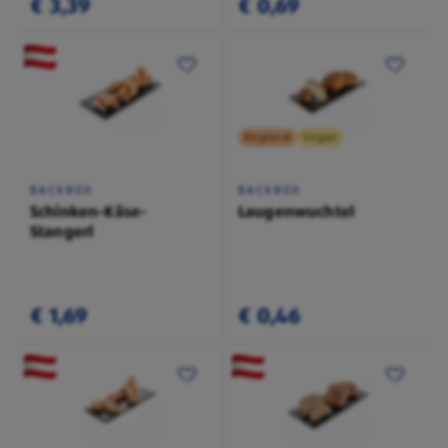
€ 3,39
€ 0,69
Regional
Vegan
BACKBOX
BACKBOX
Schinken-Käse-
Laugenwuchtel
Stangerl
€ 1,69
€ 0,46