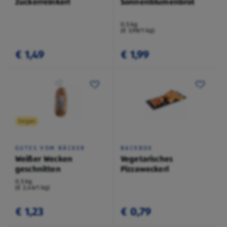
Zuckerreinkerl
Sonnenblumenbrot
0,5 kg
(€ 3,98/1 kg)
€ 1,49
€ 1,99
Vegan
GUTES VOM BÄCKER
BACKBOX
Weißer Wecken
Vegetarisches
geschnitten
Pizzaweckerl
0,5 kg
(€ 2,46/1 kg)
€ 1,23
€ 0,79