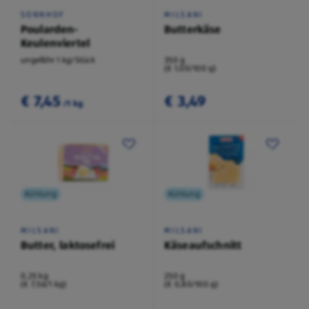
SONNHOF
MILSANI
Poularden-
Butterkäse
Keulenviertel
ungefähr 1 kg/Stück
350 g
(€ 1,00/100 g)
€ 7,45
€ 3,49
/1 kg
Kühlung
Kühlung
MILSANI
MILSANI
Butter, laktosefrei
Käseaufschnitt
0,25 kg
250 g
(€ 7,56/1 kg)
(€ 0,80/100 g)