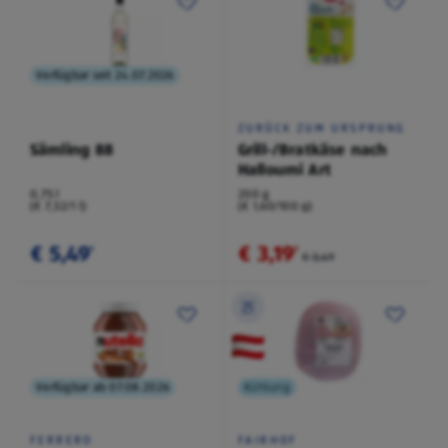
Verfügbar seit 24.07.2026
ZURÜCK ZUM URSPRUNG
Sämling 88
Grill-/Bratkäse nach
Halloumi Art
0,75 l
200 g
(€ 7,32/1 l)
(€ 1,60/100 g)
€ 5,49
€ 3,19
¹
²
€ 3,49
Verfügbar ab 07.08.2026
Kühlung
FERRERO
FAIRHOF