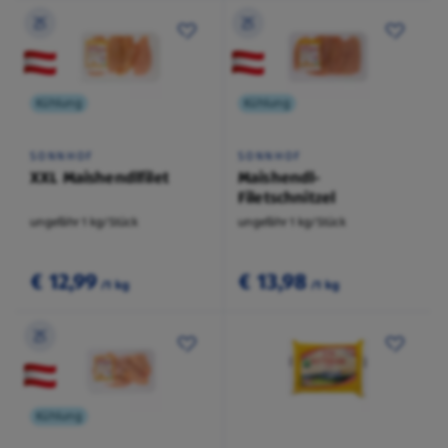
Kühlung
Kühlung
SONNHOF
SONNHOF
XXL Maishendlfilet
Maishendl-
Filetschnitzel
ungefähr 1 kg/Stück
ungefähr 1 kg/Stück
€ 12,99
€ 13,98
/1 kg
/1 kg
Kühlung