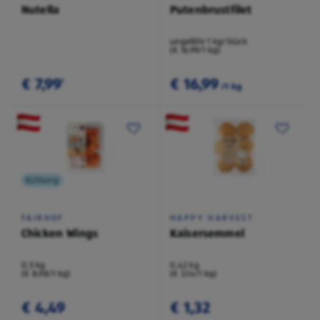
Nutella
Putenbrustfilet
ungefähr 1 kg/Stück
(€ 16,99/1 kg)
€ 7,99
€ 16,99
¹
/1 kg
Kühlung
FAIRHOF
HAPPY HARVEST
Chicken Wings
Kaisersemmel
0,5 kg
0,42 kg
(€ 8,98/1 kg)
(€ 3,14/1 kg)
€ 4,49
€ 1,32