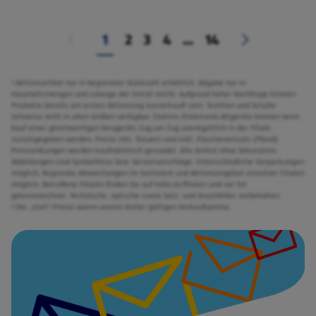
1
2
3
4
...
14
¹ Aktionsartikel nur in begrenzter Stückzahl erhältlich. Abgabe nur in
Haushaltsmengen und solange der Vorrat reicht. Aufgrund hoher Nachfrage können
Produkte bereits am ersten Aktionstag ausverkauft sein. Textilien und Schuhe
teilweise nicht in allen Größen verfügbar. Elektro-/Elektronik-Altgeräte können beim
Kauf eines gleichwertigen Neugeräts Zug um Zug unentgeltlich in der Filiale
zurückgegeben werden. Preise inkl. Steuern und exkl. Flascheneinsatz (Pfand).
Preissenkungen werden kaufmännisch gerundet. Alle Artikel ohne Dekoration.
Abbildungen sind Symbolfotos bzw. Serviervorschläge. Unterschiedliche Verpackungen
möglich. Regionale Abweichungen im Sortiment und Aktionsangebot einzelner Filialen
möglich. Betroffene Filialen finden Sie auf hofer.at/filialen und vor Ort
gekennzeichnet. Technische, optische sowie Satz- und Druckfehler vorbehalten.
² Die „statt“-Preise waren unsere bisher gültigen Verkaufspreise.