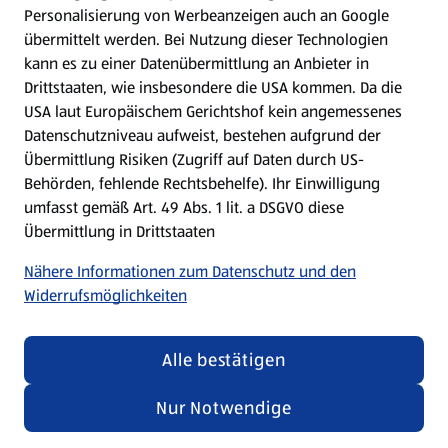
Personalisierung von Werbeanzeigen auch an Google
übermittelt werden. Bei Nutzung dieser Technologien
Meine Meinung. Mein HOFER.
kann es zu einer Datenübermittlung an Anbieter in
Drittstaaten, wie insbesondere die USA kommen. Da die
Gutscheingroßbestellung
USA laut Europäischem Gerichtshof kein angemessenes
(öffnet in einem neuen Tab)
Datenschutzniveau aufweist, bestehen aufgrund der
Übermittlung Risiken (Zugriff auf Daten durch US-
Folge uns hier:
Behörden, fehlende Rechtsbehelfe). Ihr Einwilligung
umfasst gemäß Art. 49 Abs. 1 lit. a DSGVO diese
Übermittlung in Drittstaaten
Jetzt die HOFER App downloaden
Nähere Informationen zum Datenschutz und den
Widerrufsmöglichkeiten
Alle bestätigen
Datenschutz- und Richtlinienmenü
(öffnet in einem neuen Tab)
Datenschutzhinweis &
Security Policy
Nur Notwendige
Impressum