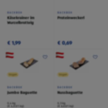
BACKBOX
BACKBOX
Käsekrainer im
Proteinweckerl
Wurzelbrotteig
€ 1,99
€ 0,69
Vegan
Vegan
BACKBOX
BACKBOX
Jumbo Baguette
Nussbaguette
0,4 kg
0,3 kg
(€ 4,03/1 kg)
(€ 6,63/1 kg)