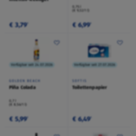
0,75 l
(€ 9,32/1 l)
€ 3,79
€ 6,99
¹
¹
Verfügbar seit 24.07.2026
Verfügbar seit 27.07.2026
GOLDEN BEACH
SOFTIS
Piña Colada
Toilettenpapier
0,7 l
(€ 8,56/1 l)
€ 5,99
€ 6,49
¹
¹