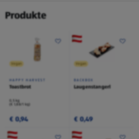
Produkte
Vegan
Vegan
HAPPY HARVEST
BACKBOX
Toastbrot
Laugenstangerl
0,5 kg
(€ 1,88/1 kg)
€ 0,94
€ 0,49