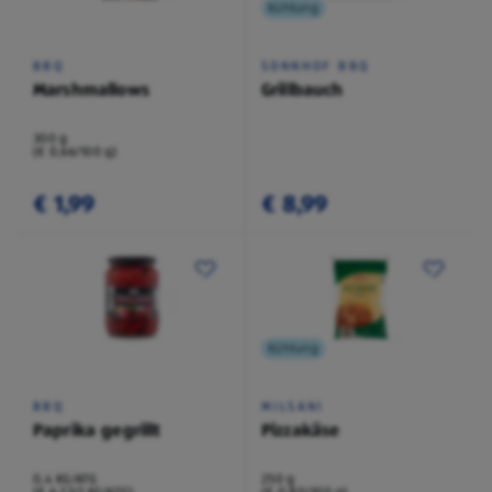
Kühlung
BBQ
SONNHOF BBQ
Marshmallows
Grillbauch
300 g
(€ 0,66/100 g)
€ 1,99
€ 8,99
Kühlung
BBQ
MILSANI
Paprika gegrillt
Pizzakäse
0,4 KG/ATG
250 g