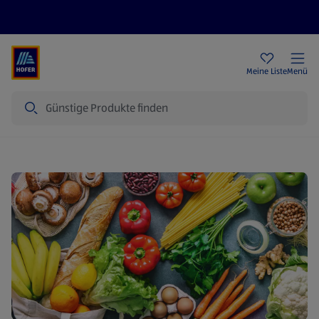
Rezeptwelt
Newsletter
HOFER Filialen
Meine Liste
Menü
Suche