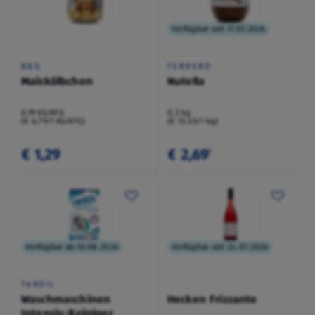
Verfügbar seit 17.07.2026
BBQ
FERRERO
Maiskölbchen
Nutella
0,19 KG/ATG
0,2 kg
(€ 6,79/1 KG/ATG)
(€ 13,45/1 kg)
€ 1,29
€ 2,69
¹
Verfügbar ab 10.08.2026
Verfügbar seit 24.07.2026
TANDIL
Waschmaschinen
Hecken Frizzante
Intensiv-Reiniger