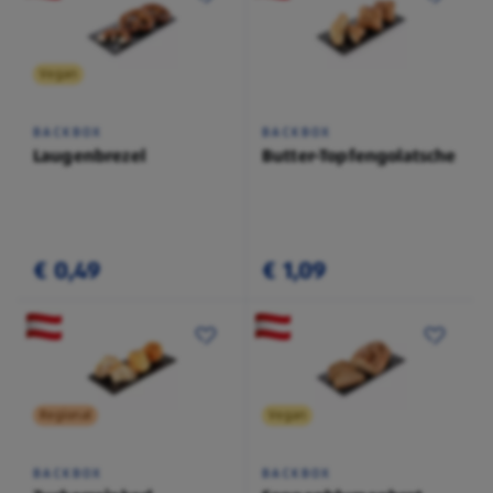
Vegan
BACKBOX
BACKBOX
Laugenbrezel
Butter-Topfengolatsche
€ 0,49
€ 1,09
Regional
Vegan
BACKBOX
BACKBOX