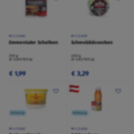
MILSANI
MILSANI
Emmentaler Scheiben
Schmelzkäseecken
250 g
400 g
(€ 0,80/100 g)
(€ 0,82/100 g)
€ 1,99
€ 3,29
Kühlung
Kühlung
MILSANI
MILSANI