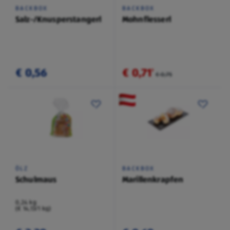
BACKBOX
BACKBOX
Salz-/Knusperstangerl
Mohnflesserl
€ 0,56
€ 0,71
²
€ 0,75
ÖLZ
BACKBOX
Schulmaus
Marillenkrapfen
0,24 kg
(€ 14,13/1 kg)