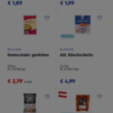
€ 1,89
€ 1,99
Kühlung
MILSANI
ALMARE
Emmentaler gerieben
ASC Räucherlachs
250 g
0,2 kg
(€ 1,12/100 g)
(€ 24,95/1 kg)
€ 2,79
€ 4,99
²
€ 2,99