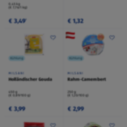
0,45 kg
(€ 7,76/1 kg)
€ 3,49
€ 1,32
¹
Kühlung
Kühlung
MILSANI
MILSANI
Holländischer Gouda
Rahm-Camembert
450 g
250 g
(€ 0,89/100 g)
(€ 1,20/100 g)
€ 3,99
€ 2,99