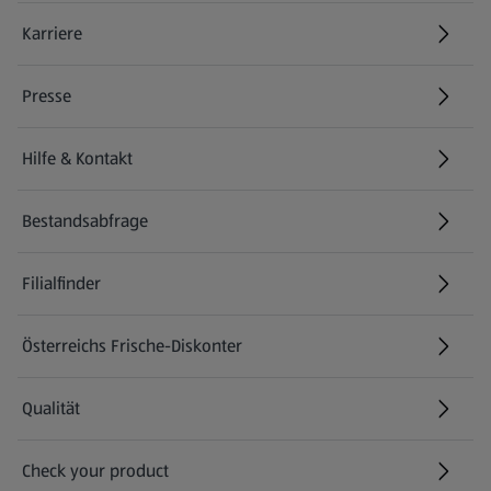
Karriere
(öffnet in einem neuen Tab)
Presse
Hilfe & Kontakt
(öffnet in einem neuen Tab)
Bestandsabfrage
(öffnet in einem neuen Tab)
Filialfinder
Österreichs Frische-Diskonter
Qualität
Check your product
(öffnet in einem neuen Tab)