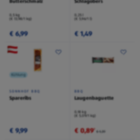
Butterschmalz
Schlagobers
0,5 kg
0,25 l
(€ 13,98/1 kg)
(€ 5,96/1 l)
€ 6,99
€ 1,49
Kühlung
SONNHOF BBQ
BBQ
Spareribs
Laugenbaguette
0,18 kg
(€ 5,09/1 kg)
€ 9,99
€ 0,89
²
€ 1,39