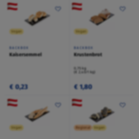
Vegan
Vegan
BACKBOX
BACKBOX
Kaisersemmel
Krustenbrot
0,75 kg
(€ 2,40/1 kg)
€ 0,23
€ 1,80
Vegan
Regional
Vegan