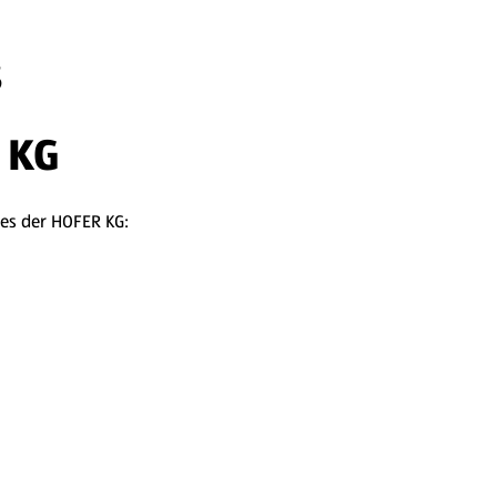
s
 KG
tes der HOFER KG: