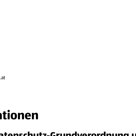
.at
ationen
atenschutz-Grundverordnung u