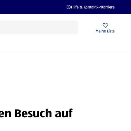
(öffnet in einem neuen Tab)
(öffnet in einem ne
Hilfe & Kontakt
Karriere
Rezeptwelt
Newsletter
HOFER Filialen
Meine Liste
STROM
ren Besuch auf