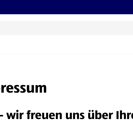
Grillen
ONLINESHOP
HOFER REISEN, HoT, FOTOS, GRÜN
(öffnet in einem neuen Tab)
pressum
- wir freuen uns über Ih