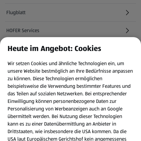
Flugblatt
HOFER Services
Heute im Angebot: Cookies
Newsletter
Wir setzen Cookies und ähnliche Technologien ein, um
WhatsApp
unsere Website bestmöglich an Ihre Bedürfnisse anpassen
zu können.
Diese Technologien ermöglichen
Gewinnspiele
beispielsweise die Verwendung bestimmter Features und
das Teilen auf sozialen Netzwerken. Bei entsprechender
Einwilligung können personenbezogene Daten zur
Mein HOFER. Meine Einkäufe.
Personalisierung von Werbeanzeigen auch an Google
übermittelt werden. Bei Nutzung dieser Technologien
Meine Meinung. Mein HOFER.
kann es zu einer Datenübermittlung an Anbieter in
Drittstaaten, wie insbesondere die USA kommen. Da die
Gutscheingroßbestellung
USA laut Europäischem Gerichtshof kein angemessenes
(öffnet in einem neuen Tab)