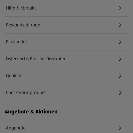
Hilfe & Kontakt
(öffnet in einem neuen Tab)
Bestandsabfrage
(öffnet in einem neuen Tab)
Filialfinder
Österreichs Frische-Diskonter
Qualität
Check your product
(öffnet in einem neuen Tab)
Angebote & Aktionen
Angebote