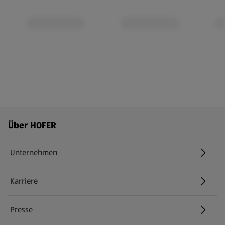
Fußzeilenmenü - weitere Links
Über HOFER
Unternehmen
Karriere
(öffnet in einem neuen Tab)
Presse