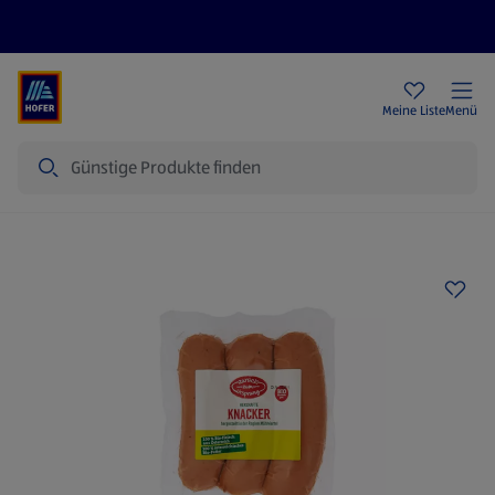
Rezeptwelt
Newsletter
HOFER Filialen
Meine Liste
Menü
Suche