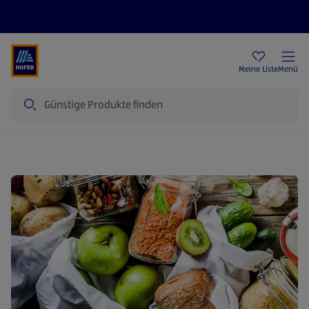
Rezeptwelt
Newsletter
HOFER Filialen
Meine Liste
Menü
Suche