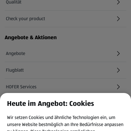
Qualität
Check your product
(öffnet in einem neuen Tab)
Angebote & Aktionen
Angebote
Flugblatt
HOFER Services
Heute im Angebot: Cookies
Newsletter
Wir setzen Cookies und ähnliche Technologien ein, um
WhatsApp
unsere Website bestmöglich an Ihre Bedürfnisse anpassen