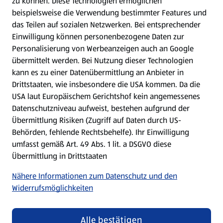
zu können.
Diese Technologien ermöglichen
Gewinnspiele
beispielsweise die Verwendung bestimmter Features und
das Teilen auf sozialen Netzwerken. Bei entsprechender
Einwilligung können personenbezogene Daten zur
Mein HOFER. Meine Einkäufe.
Personalisierung von Werbeanzeigen auch an Google
übermittelt werden. Bei Nutzung dieser Technologien
Meine Meinung. Mein HOFER.
kann es zu einer Datenübermittlung an Anbieter in
Drittstaaten, wie insbesondere die USA kommen. Da die
Gutscheingroßbestellung
USA laut Europäischem Gerichtshof kein angemessenes
(öffnet in einem neuen Tab)
Datenschutzniveau aufweist, bestehen aufgrund der
Übermittlung Risiken (Zugriff auf Daten durch US-
Folge uns hier:
Behörden, fehlende Rechtsbehelfe). Ihr Einwilligung
umfasst gemäß Art. 49 Abs. 1 lit. a DSGVO diese
Übermittlung in Drittstaaten
Jetzt die HOFER App downloaden
Nähere Informationen zum Datenschutz und den
Widerrufsmöglichkeiten
Alle bestätigen