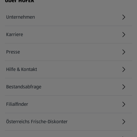
Über HOFER
Unternehmen
Karriere
(öffnet in einem neuen Tab)
Presse
Hilfe & Kontakt
(öffnet in einem neuen Tab)
Bestandsabfrage
(öffnet in einem neuen Tab)
Filialfinder
Österreichs Frische-Diskonter