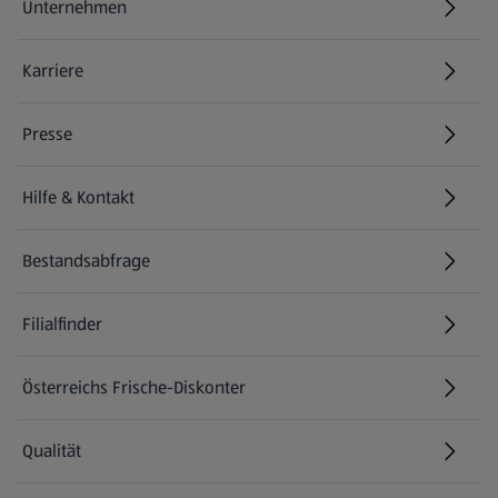
Unternehmen
Karriere
(öffnet in einem neuen Tab)
Presse
Hilfe & Kontakt
(öffnet in einem neuen Tab)
Bestandsabfrage
(öffnet in einem neuen Tab)
Filialfinder
Österreichs Frische-Diskonter
Qualität