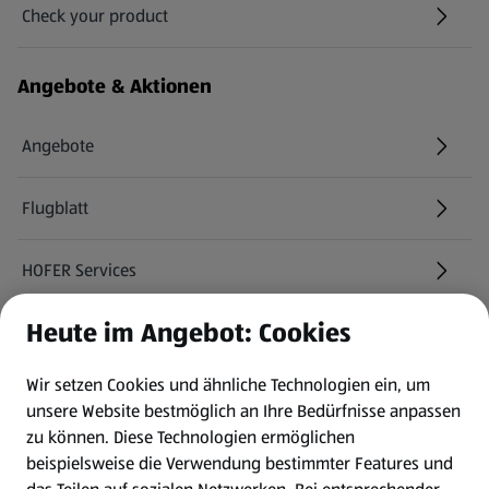
Check your product
(öffnet in einem neuen Tab)
Angebote & Aktionen
Angebote
Flugblatt
HOFER Services
Heute im Angebot: Cookies
Newsletter
Wir setzen Cookies und ähnliche Technologien ein, um
WhatsApp
unsere Website bestmöglich an Ihre Bedürfnisse anpassen
zu können.
Diese Technologien ermöglichen
Gewinnspiele
beispielsweise die Verwendung bestimmter Features und