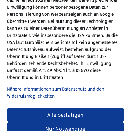
das Teilen auf sozialen Netzwerken. Bei entsprechender
Einwilligung können personenbezogene Daten zur
Mein HOFER. Meine Einkäufe.
Personalisierung von Werbeanzeigen auch an Google
übermittelt werden. Bei Nutzung dieser Technologien
Meine Meinung. Mein HOFER.
kann es zu einer Datenübermittlung an Anbieter in
Drittstaaten, wie insbesondere die USA kommen. Da die
Gutscheingroßbestellung
USA laut Europäischem Gerichtshof kein angemessenes
(öffnet in einem neuen Tab)
Datenschutzniveau aufweist, bestehen aufgrund der
Übermittlung Risiken (Zugriff auf Daten durch US-
Folge uns hier:
Behörden, fehlende Rechtsbehelfe). Ihr Einwilligung
umfasst gemäß Art. 49 Abs. 1 lit. a DSGVO diese
Übermittlung in Drittstaaten
Jetzt die HOFER App downloaden
Nähere Informationen zum Datenschutz und den
Widerrufsmöglichkeiten
Alle bestätigen
Datenschutz- und Richtlinienmenü
(öffnet in einem neuen Tab)
Datenschutzhinweis &
Security Policy
Nur Notwendige