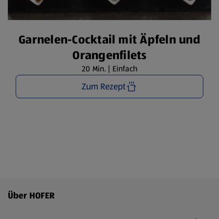
Garnelen-Cocktail mit Äpfeln und
Orangenfilets
20 Min. | Einfach
Zum Rezept
Fußzeilenmenü - weitere Links
Über HOFER