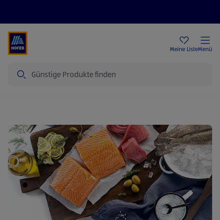
Rezeptwelt
Newsletter
HOFER Filialen
Meine Liste
Menü
Suche