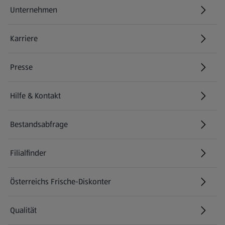
Unternehmen
Karriere
(öffnet in einem neuen Tab)
Presse
Hilfe & Kontakt
(öffnet in einem neuen Tab)
Bestandsabfrage
(öffnet in einem neuen Tab)
Filialfinder
Österreichs Frische-Diskonter
Qualität