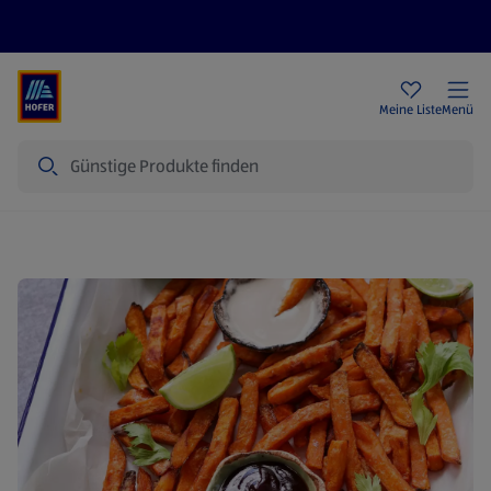
Rezeptwelt
Newsletter
HOFER Filialen
Meine Liste
Menü
Suche