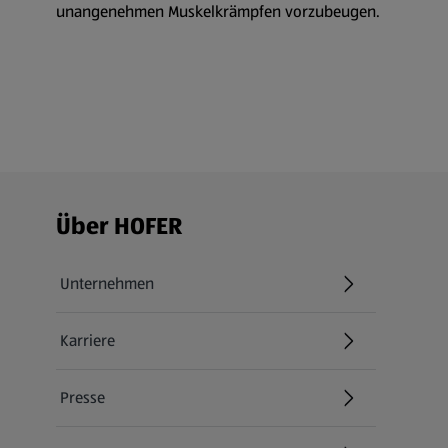
unangenehmen Muskelkrämpfen vorzubeugen.
Fußzeilenmenü - weitere Links
Über HOFER
Unternehmen
Karriere
(öffnet in einem neuen Tab)
Presse