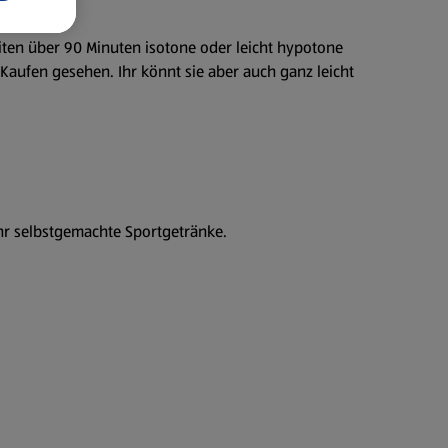
iten über 90 Minuten isotone oder leicht hypotone
Kaufen gesehen. Ihr könnt sie aber auch ganz leicht
hr selbstgemachte Sportgetränke.