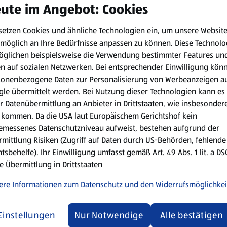
ute im Angebot: Cookies
setzen Cookies und ähnliche Technologien ein, um unsere Websit
möglich an Ihre Bedürfnisse anpassen zu können.
Diese Technolo
führen kann und sehr oft unterschätzt wird, ist der Flüssigkeitsv
öglichen beispielsweise die Verwendung bestimmter Features un
chwächegefühl, Konzentrationsschwierigkeiten oder Kopfschmerz
en auf sozialen Netzwerken. Bei entsprechender Einwilligung kön
ders wichtig.
sonenbezogene Daten zur Personalisierung von Werbeanzeigen a
le übermittelt werden. Bei Nutzung dieser Technologien kann es
achgesellschaften für Sporternährung unbedingt während der spo
r Datenübermittlung an Anbieter in Drittstaaten, wie insbesondere
genug zu trinken. Bei kurzer Sportdauer bis zu 90 Minuten ist es
kommen. Da die USA laut Europäischem Gerichtshof kein
emessenes Datenschutzniveau aufweist, bestehen aufgrund der
mittlung Risiken (Zugriff auf Daten durch US-Behörden, fehlende
tsbehelfe). Ihr Einwilligung umfasst gemäß Art. 49 Abs. 1 lit. a D
 Sportgetränk auch Kohlenhydrate und vor allem auch Natrium zuzus
e Übermittlung in Drittstaaten
önnen. Wenn wir beim Sport Schwitzen geht vor allem Natrium v
fen in das Sportgetränk selbst ist laut den Fachgesellschaften ni
ere Informationen zum Datenschutz und den Widerrufsmöglichkei
Einstellungen
Nur Notwendige
Alle bestätigen
ränk haben wollen, so soll der Gehalt von 125 mg Magnesium/Lit