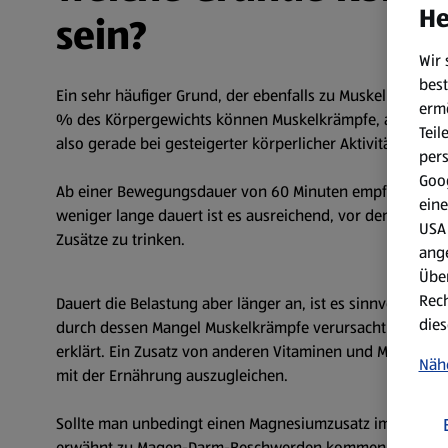
He
sein?
Wir 
best
Ein sehr häufiger Grund, der ebenfalls zu Muskelkrämpfen 
erm
% des Körpergewichts können Muskelkrämpfe, aber auch S
Teil
also gerade bei gesteigerter körperlicher Aktivität beson
per
Goog
Ab einer Bewegungsdauer von 60 Minuten empfehlen die F
eine
weniger lange dauert ist es ausreichend, vor dem Sport 
USA 
Zusätze zu trinken.
ang
Über
Rech
Dauert die Belastung aber länger an, ist es sinnvoll dem
dies
durch dessen Mangel Muskelkrämpfe verursacht werden k
erklärt. Ein Zusatz von anderen Vitaminen und Mineralstof
Näh
mit der Ernährung auszugleichen.
Sollte man unbedingt einen Magnesiumzusatz im Sportget
erwähnt zu Magen-Darm-Beschwerden kommen kann.