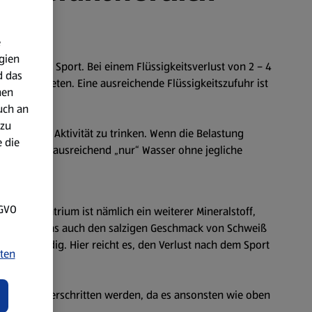
e
gien
erlust beim Sport. Bei einem Flüssigkeitsverlust von 2 – 4
d das
en auftreten. Eine ausreichende Flüssigkeitszufuhr ist
nen
uch an
 zu
rtlichen Aktivität zu trinken. Wenn die Belastung
 die
 vollkommen ausreichend „nur“ Wasser ohne jegliche
SGVO
etzen. Natrium ist nämlich ein weiterer Mineralstoff,
erloren, was auch den salzigen Geschmack von Schweiß
cht notwendig. Hier reicht es, den Verlust nach dem Sport
ten
er nicht überschritten werden, da es ansonsten wie oben