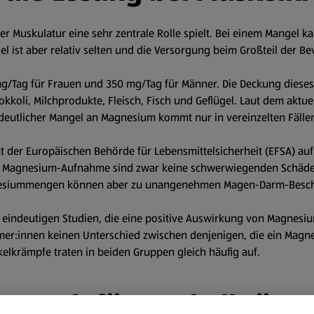
er Muskulatur eine sehr zentrale Rolle spielt. Bei einem Mangel 
 aber relativ selten und die Versorgung beim Großteil der Bev
/Tag für Frauen und 350 mg/Tag für Männer. Die Deckung dieses B
kkoli, Milchprodukte, Fleisch, Fisch und Geflügel. Laut dem aktue
eutlicher Mangel an Magnesium kommt nur in vereinzelten Fälle
ut der Europäischen Behörde für Lebensmittelsicherheit (EFSA) a
he Magnesium-Aufnahme sind zwar keine schwerwiegenden Schäde
nesiummengen können aber zu unangenehmen Magen-Darm-Beschwe
ine eindeutigen Studien, die eine positive Auswirkung von Magne
nehmer:innen keinen Unterschied zwischen denjenigen, die ein Ma
elkrämpfe traten in beiden Gruppen gleich häufig auf.
n noch für Muskelkrämpf