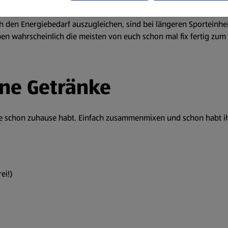
h den Energiebedarf auszugleichen, sind bei längeren Sporteinhe
en wahrscheinlich die meisten von euch schon mal fix fertig zum 
one Getränke
owie schon zuhause habt. Einfach zusammenmixen und schon habt i
ei!)