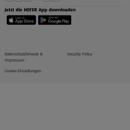
Jetzt die HOFER App downloaden
Datenschutz- und Richtlinienmenü
(öffnet in einem neuen Tab)
Datenschutzhinweis &
Security Policy
Impressum
Cookie-Einstellungen