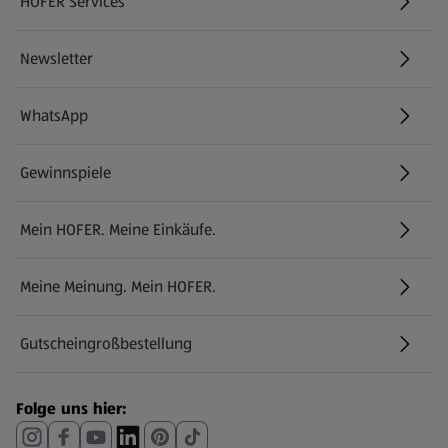
HOFER Services
Newsletter
WhatsApp
Gewinnspiele
Mein HOFER. Meine Einkäufe.
Meine Meinung. Mein HOFER.
Gutscheingroßbestellung
(öffnet in einem neuen Tab)
Folge uns hier: