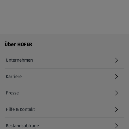
Fußzeilenmenü - weitere Links
Über HOFER
Unternehmen
Karriere
(öffnet in einem neuen Tab)
Presse
Hilfe & Kontakt
(öffnet in einem neuen Tab)
Bestandsabfrage
(öffnet in einem neuen Tab)