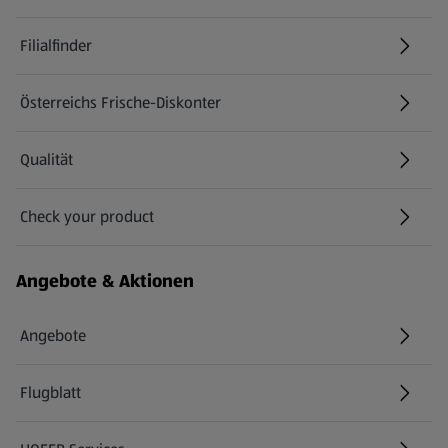
Filialfinder
Österreichs Frische-Diskonter
Qualität
Check your product
(öffnet in einem neuen Tab)
Angebote & Aktionen
Angebote
Flugblatt