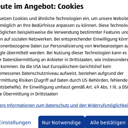
ute im Angebot: Cookies
zw. Glut wird das Fleisch auf die indirekte Grillzone eines Kohle
eratur heruntergeregelt werden.
setzen Cookies und ähnliche Technologien ein, um unsere Websit
Minuten Grillzeit servierfertig
. Der ideale Zeitpunkt ist, wenn d
möglich an Ihre Bedürfnisse anpassen zu können.
Diese Technolo
acht werden kann, liegt in diesem Fall bei ca. 60 °C.
öglichen beispielsweise die Verwendung bestimmter Features un
en auf sozialen Netzwerken. Bei entsprechender Einwilligung kön
möchte, benötigt deutlich mehr Geduld. Wie lange die Grillzeit in d
sonenbezogene Daten zur Personalisierung von Werbeanzeigen a
s, abhängig ist. Bis zu 4 Stunden kann die Zubereitung auf dem 
le übermittelt werden. Bei Nutzung dieser Technologien kann es
r Datenübermittlung an Anbieter in Drittstaaten, wie insbesondere
kommen. Da die USA laut Europäischem Gerichtshof kein
den den Genuss ab
emessenes Datenschutzniveau aufweist, bestehen aufgrund der
mittlung Risiken (Zugriff auf Daten durch US-Behörden, fehlende
tsbehelfe). Ihr Einwilligung umfasst gemäß Art. 49 Abs. 1 lit. a D
e
schmackhafte Beilagen
serviert. Da Lamm hervorragend mit Mi
e Übermittlung in Drittstaaten
biert sich an Wasabi-Lamm mit feuriger Curry-Soße.
ere Informationen zum Datenschutz und den Widerrufsmöglichkei
tigende Beilagen auf den Tisch kommen. Hier bieten sich unter an
ach die vorgekochten Kartoffeln in Alufolie einwickeln und mit Ro
Einstellungen
Nur Notwendige
Alle bestätigen