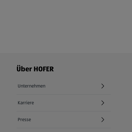
Fußzeilenmenü - weitere Links
Über HOFER
Unternehmen
Karriere
(öffnet in einem neuen Tab)
Presse