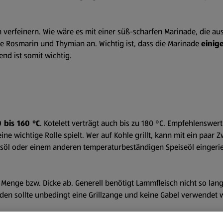
verfeinern. Wie wäre es mit einer süß-scharfen Marinade, die aus 
e Rosmarin und Thymian an. Wichtig ist, dass die Marinade
einig
end ist somit wichtig.
0 bis 160 °C
. Kotelett verträgt auch bis zu 180 °C. Empfehlenswert 
ine wichtige Rolle spielt. Wer auf Kohle grillt, kann mit ein paar
psöl oder einem anderen temperaturbeständigen Speiseöl eingerie
r Menge bzw. Dicke ab. Generell benötigt Lammfleisch nicht so lan
en sollte unbedingt eine Grillzange und keine Gabel verwendet we