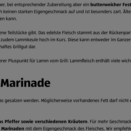
euer, bei entsprechender Zubereitung aber ein
butterweicher Fes
ch keinen starken Eigengeschmack auf und ist besonders zart. Ält
en kann.
ene Teilstücke gibt. Das edelste Fleisch stammt aus der Rückenpa
ht zudem Lammkeule hoch im Kurs. Diese kann entweder im Ganzen 
ftes Grillgut dar.
erer Pluspunkt für Lamm vom Grill: Lammfleisch enthält viele wich
 Marinade
as gesalzen werden. Möglicherweise vorhandenes Fett darf nicht 
was Pfeffer sowie verschiedenen Kräutern
. Für mehr Geschmack
e Marinaden
mit dem Eigengeschmack des Fleisches. Wir empfehlen