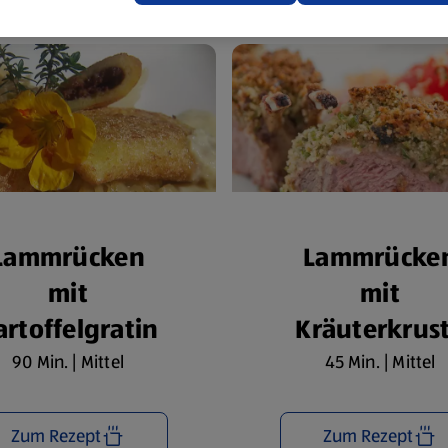
Lammrücken
Lammrücke
mit
mit
artoffelgratin
Kräuterkrus
90 Min. | Mittel
45 Min. | Mittel
Zum Rezept
Zum Rezept