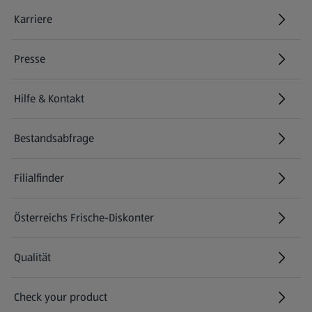
Karriere
(öffnet in einem neuen Tab)
Presse
Hilfe & Kontakt
(öffnet in einem neuen Tab)
Bestandsabfrage
(öffnet in einem neuen Tab)
Filialfinder
Österreichs Frische-Diskonter
Qualität
Check your product
(öffnet in einem neuen Tab)