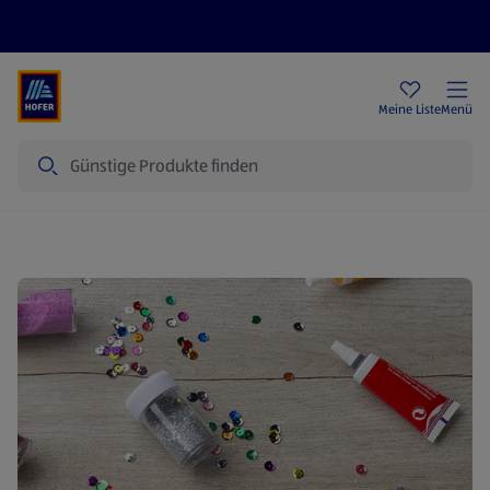
Rezeptwelt
Newsletter
HOFER Filialen
Meine Liste
Menü
Suche