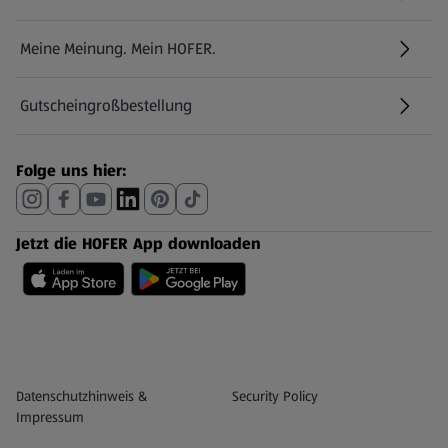
Meine Meinung. Mein HOFER.
Gutscheingroßbestellung
(öffnet in einem neuen Tab)
Folge uns hier:
Jetzt die HOFER App downloaden
Datenschutz- und Richtlinienmenü
(öffnet in einem neuen Tab)
Datenschutzhinweis &
Security Policy
Impressum