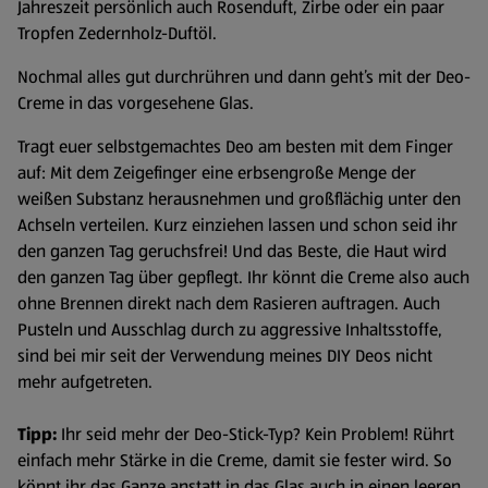
Jahreszeit persönlich auch Rosenduft, Zirbe oder ein paar
Tropfen Zedernholz-Duftöl.
Nochmal alles gut durchrühren und dann geht’s mit der Deo-
Creme in das vorgesehene Glas.
Tragt euer selbstgemachtes Deo am besten mit dem Finger
auf: Mit dem Zeigefinger eine erbsengroße Menge der
weißen Substanz herausnehmen und großflächig unter den
Achseln verteilen. Kurz einziehen lassen und schon seid ihr
den ganzen Tag geruchsfrei! Und das Beste, die Haut wird
den ganzen Tag über gepflegt. Ihr könnt die Creme also auch
ohne Brennen direkt nach dem Rasieren auftragen. Auch
Pusteln und Ausschlag durch zu aggressive Inhaltsstoffe,
sind bei mir seit der Verwendung meines DIY Deos nicht
mehr aufgetreten.
Tipp:
Ihr seid mehr der Deo-Stick-Typ? Kein Problem! Rührt
einfach mehr Stärke in die Creme, damit sie fester wird. So
könnt ihr das Ganze anstatt in das Glas auch in einen leeren