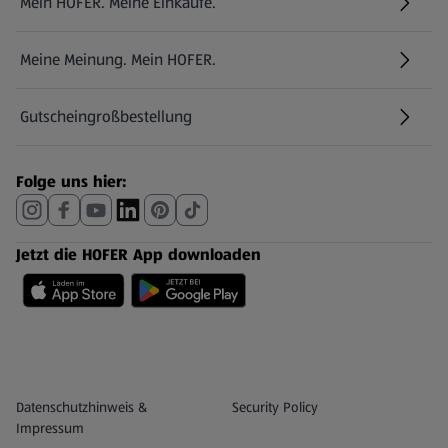
Mein HOFER. Meine Einkäufe.
Meine Meinung. Mein HOFER.
Gutscheingroßbestellung
(öffnet in einem neuen Tab)
Folge uns hier:
Jetzt die HOFER App downloaden
Datenschutz- und Richtlinienmenü
(öffnet in einem neuen Tab)
Datenschutzhinweis &
Security Policy
Impressum