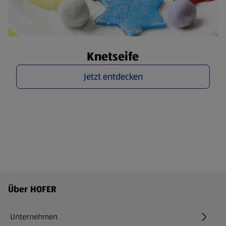
Knetseife
Jetzt entdecken
Fußzeilenmenü - weitere Links
Über HOFER
Unternehmen