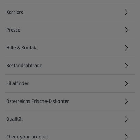
Karriere
(öffnet in einem neuen Tab)
Presse
Hilfe & Kontakt
(öffnet in einem neuen Tab)
Bestandsabfrage
(öffnet in einem neuen Tab)
Filialfinder
Österreichs Frische-Diskonter
Qualität
Check your product
(öffnet in einem neuen Tab)