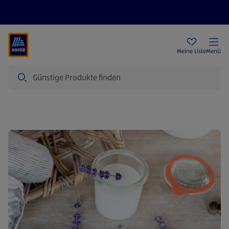
Rezeptwelt
Newsletter
HOFER Filialen
Meine Liste
Menü
Suche