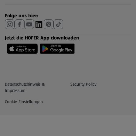
Folge uns hier:
Jetzt die HOFER App downloaden
Datenschutz- und Richtlinienmenü
(öffnet in einem neuen Tab)
Datenschutzhinweis &
Security Policy
Impressum
Cookie-Einstellungen