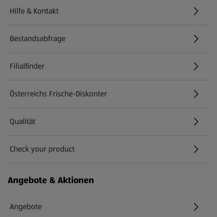
Hilfe & Kontakt
(öffnet in einem neuen Tab)
Bestandsabfrage
(öffnet in einem neuen Tab)
Filialfinder
Österreichs Frische-Diskonter
Qualität
Check your product
(öffnet in einem neuen Tab)
Angebote & Aktionen
Angebote