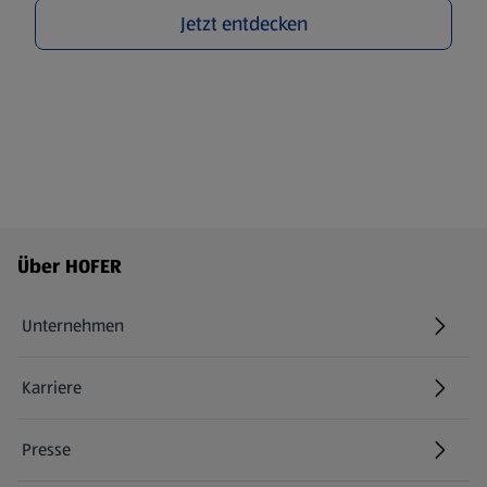
Jetzt entdecken
Fußzeilenmenü - weitere Links
Über HOFER
Unternehmen
Karriere
(öffnet in einem neuen Tab)
Presse