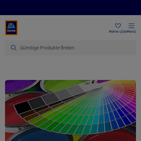
Rezeptwelt
Newsletter
HOFER Filialen
Meine Liste
Menü
Suche