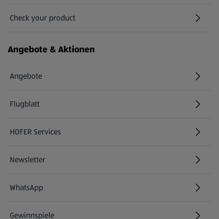
Check your product
(öffnet in einem neuen Tab)
Angebote & Aktionen
Angebote
Flugblatt
HOFER Services
Newsletter
WhatsApp
Gewinnspiele