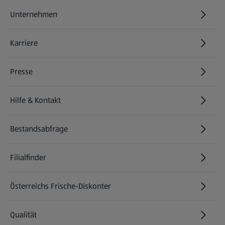
Unternehmen
Karriere
(öffnet in einem neuen Tab)
Presse
Hilfe & Kontakt
(öffnet in einem neuen Tab)
Bestandsabfrage
(öffnet in einem neuen Tab)
Filialfinder
Österreichs Frische-Diskonter
Qualität