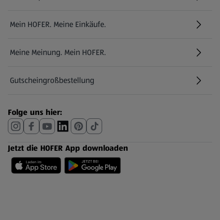
Mein HOFER. Meine Einkäufe.
Meine Meinung. Mein HOFER.
Gutscheingroßbestellung
(öffnet in einem neuen Tab)
Folge uns hier:
Jetzt die HOFER App downloaden