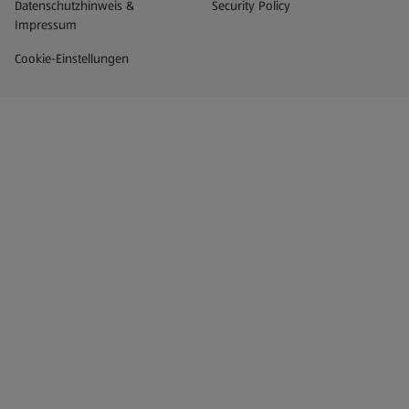
Datenschutz- und Richtlinienmenü
(öffnet in einem neuen Tab)
Datenschutzhinweis &
Security Policy
Impressum
Cookie-Einstellungen