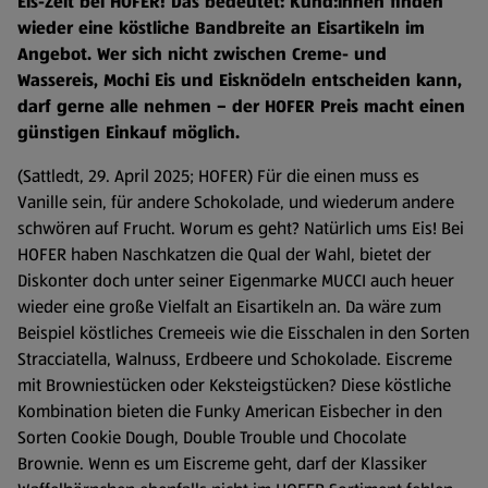
Eis-Zeit bei HOFER! Das bedeutet: Kund:innen finden
wieder eine köstliche Bandbreite an Eisartikeln im
Angebot. Wer sich nicht zwischen Creme- und
Wassereis, Mochi Eis und Eisknödeln entscheiden kann,
darf gerne alle nehmen – der HOFER Preis macht einen
günstigen Einkauf möglich.
(Sattledt, 29. April 2025; HOFER) Für die einen muss es
Vanille sein, für andere Schokolade, und wiederum andere
schwören auf Frucht. Worum es geht? Natürlich ums Eis! Bei
HOFER haben Naschkatzen die Qual der Wahl, bietet der
Diskonter doch unter seiner Eigenmarke MUCCI auch heuer
wieder eine große Vielfalt an Eisartikeln an. Da wäre zum
Beispiel köstliches Cremeeis wie die Eisschalen in den Sorten
Stracciatella, Walnuss, Erdbeere und Schokolade. Eiscreme
mit Browniestücken oder Keksteigstücken? Diese köstliche
Kombination bieten die Funky American Eisbecher in den
Sorten Cookie Dough, Double Trouble und Chocolate
Brownie. Wenn es um Eiscreme geht, darf der Klassiker