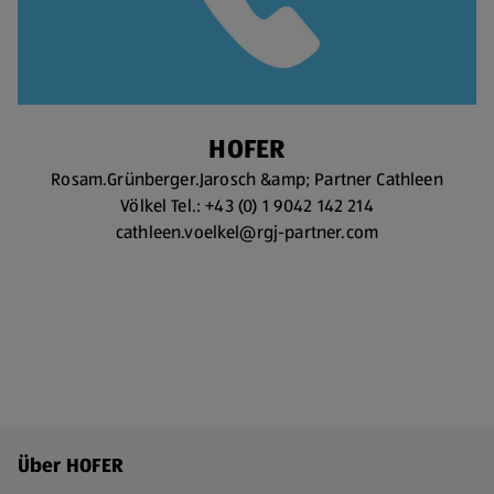
HOFER
Rosam.Grünberger.Jarosch &amp; Partner Cathleen
Völkel Tel.: +43 (0) 1 9042 142 214
cathleen.voelkel@rgj-partner.com
Fußzeilenmenü - weitere Links
Über HOFER