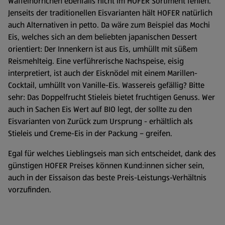
Waffelhörnchen ebenfalls nicht im HOFER Sortiment fehlen.
Jenseits der traditionellen Eisvarianten hält HOFER natürlich
auch Alternativen in petto. Da wäre zum Beispiel das Mochi
Eis, welches sich an dem beliebten japanischen Dessert
orientiert: Der Innenkern ist aus Eis, umhüllt mit süßem
Reismehlteig. Eine verführerische Nachspeise, eisig
interpretiert, ist auch der Eisknödel mit einem Marillen-
Cocktail, umhüllt von Vanille-Eis. Wassereis gefällig? Bitte
sehr: Das Doppelfrucht Stieleis bietet fruchtigen Genuss. Wer
auch in Sachen Eis Wert auf BIO legt, der sollte zu den
Eisvarianten von Zurück zum Ursprung - erhältlich als
Stieleis und Creme-Eis in der Packung – greifen.
Egal für welches Lieblingseis man sich entscheidet, dank des
günstigen HOFER Preises können Kund:innen sicher sein,
auch in der Eissaison das beste Preis-Leistungs-Verhältnis
vorzufinden.