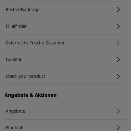
Bestandsabfrage
(öffnet in einem neuen Tab)
Filialfinder
Österreichs Frische-Diskonter
Qualität
Check your product
(öffnet in einem neuen Tab)
Angebote & Aktionen
Angebote
Flugblatt