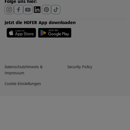
Folge uns hier:
Jetzt die HOFER App downloaden
Datenschutz- und Richtlinienmenü
(öffnet in einem neuen Tab)
Datenschutzhinweis &
Security Policy
Impressum
Cookie-Einstellungen