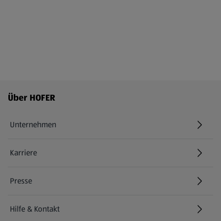
Fußzeilenmenü - weitere Links
Über HOFER
Unternehmen
Karriere
(öffnet in einem neuen Tab)
Presse
Hilfe & Kontakt
(öffnet in einem neuen Tab)