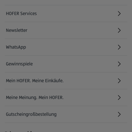
HOFER Services
Newsletter
WhatsApp
Gewinnspiele
Mein HOFER. Meine Einkäufe.
Meine Meinung. Mein HOFER.
Gutscheingroßbestellung
(öffnet in einem neuen Tab)