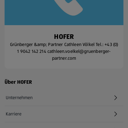
HOFER
Grünberger &amp; Partner Cathleen Völkel Tel.: +43 (0)
1 9042 142 214 cathleen.voelkel@gruenberger-
partner.com
Fußzeilenmenü - weitere Links
Über HOFER
Unternehmen
Karriere
(öffnet in einem neuen Tab)