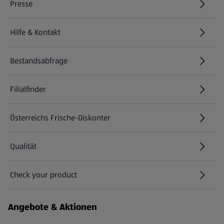
Presse
Hilfe & Kontakt
(öffnet in einem neuen Tab)
Bestandsabfrage
(öffnet in einem neuen Tab)
Filialfinder
Österreichs Frische-Diskonter
Qualität
Check your product
(öffnet in einem neuen Tab)
Angebote & Aktionen