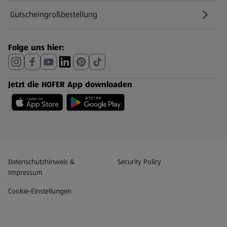
Gutscheingroßbestellung
(öffnet in einem neuen Tab)
Folge uns hier:
Jetzt die HOFER App downloaden
Datenschutz- und Richtlinienmenü
(öffnet in einem neuen Tab)
Datenschutzhinweis &
Security Policy
Impressum
Cookie-Einstellungen