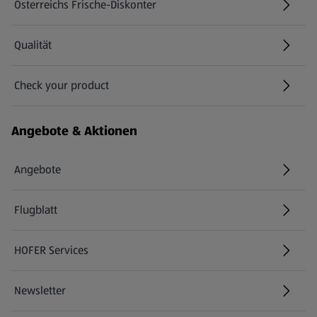
Österreichs Frische-Diskonter
Qualität
Check your product
(öffnet in einem neuen Tab)
Angebote & Aktionen
Angebote
Flugblatt
HOFER Services
Newsletter