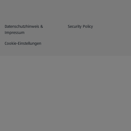
Datenschutz- und Richtlinienmenü
(öffnet in einem neuen Tab)
Datenschutzhinweis &
Security Policy
Impressum
Cookie-Einstellungen