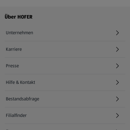
Fußzeilenmenü - weitere Links
Über HOFER
Unternehmen
Karriere
(öffnet in einem neuen Tab)
Presse
Hilfe & Kontakt
(öffnet in einem neuen Tab)
Bestandsabfrage
(öffnet in einem neuen Tab)
Filialfinder