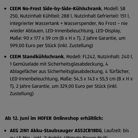
CEEM No-Frost Side-by-Side-Kühlschrank
, Modell: SB
250, Nutzinhalt Kühlteil: 288 l, Nutzinhalt Gefrierteil: 151 l,
integrierter Wassertank + Wasserspender, No Frost – nie
wieder Abtauen, LED-Innenbeleuchtung, LED-Display,
Maße: 90 x 177 x 59 cm (B x H x T), 2 Jahre Garantie, um
599,00 Euro per Stück (inkl. Zustellung)
CEEM Standkühlschrank
, Modell: FL242, Nutzinhalt: 240 l,
1 Gemüselade mit Sicherheitsglasabdeckung, 4
Ablagefächer aus Sicherheitsglasabdeckung, 4 Türfächer,
LED-Innenbeleuchtung, Maße: 54,5 x 143 x 55,5 cm (B x H x
T), 2 Jahre Garantie, um 329,00 Euro per Stück (inkl.
Zustellung)
Ab 12. Juni im HOFER Onlineshop erhältlich:
AEG 2IN1 Akku-Staubsauger AS52CB18DG
, Laufzeit: bis
zu 45 Min., inkl. Zubehör, Ultimate Power Multi-