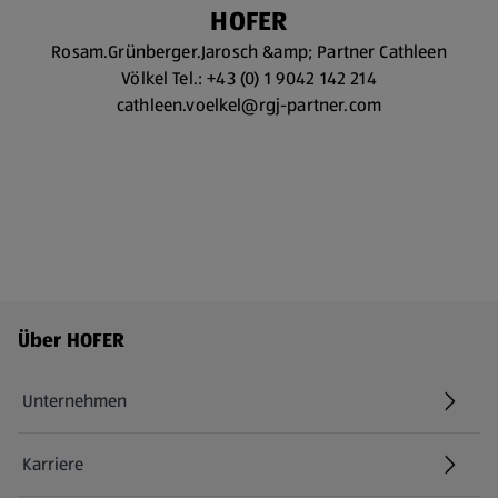
HOFER
Rosam.Grünberger.Jarosch &amp; Partner Cathleen
Völkel Tel.: +43 (0) 1 9042 142 214
cathleen.voelkel@rgj-partner.com
Fußzeilenmenü - weitere Links
Über HOFER
Unternehmen
Karriere
(öffnet in einem neuen Tab)