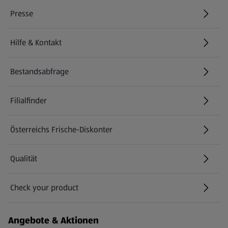
Presse
Hilfe & Kontakt
(öffnet in einem neuen Tab)
Bestandsabfrage
(öffnet in einem neuen Tab)
Filialfinder
Österreichs Frische-Diskonter
Qualität
Check your product
(öffnet in einem neuen Tab)
Angebote & Aktionen