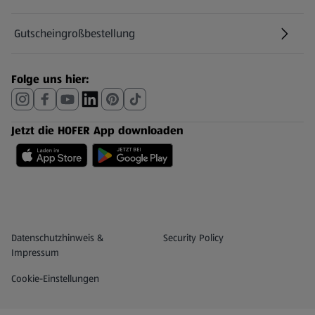
Gutscheingroßbestellung
(öffnet in einem neuen Tab)
Folge uns hier:
Jetzt die HOFER App downloaden
Datenschutz- und Richtlinienmenü
(öffnet in einem neuen Tab)
Datenschutzhinweis &
Security Policy
Impressum
Cookie-Einstellungen