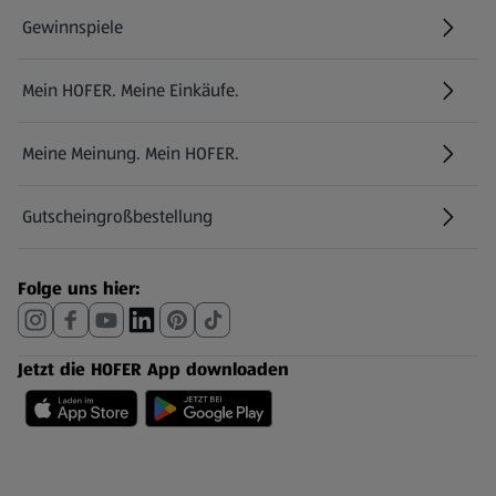
Gewinnspiele
Mein HOFER. Meine Einkäufe.
Meine Meinung. Mein HOFER.
Gutscheingroßbestellung
(öffnet in einem neuen Tab)
Folge uns hier:
Jetzt die HOFER App downloaden