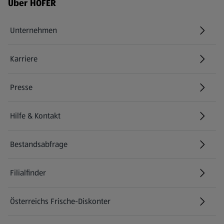
Fußzeilenmenü - weitere Links
Über HOFER
Unternehmen
Karriere
(öffnet in einem neuen Tab)
Presse
Hilfe & Kontakt
(öffnet in einem neuen Tab)
Bestandsabfrage
(öffnet in einem neuen Tab)
Filialfinder
Österreichs Frische-Diskonter