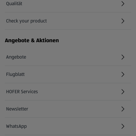
Qualität
Check your product
(öffnet in einem neuen Tab)
Angebote & Aktionen
Angebote
Flugblatt
HOFER Services
Newsletter
WhatsApp