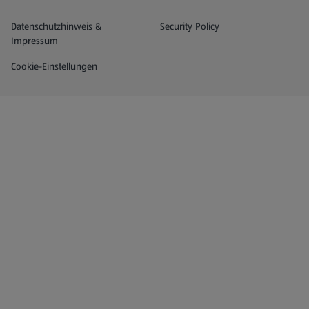
Datenschutz- und Richtlinienmenü
(öffnet in einem neuen Tab)
Datenschutzhinweis &
Security Policy
Impressum
Cookie-Einstellungen