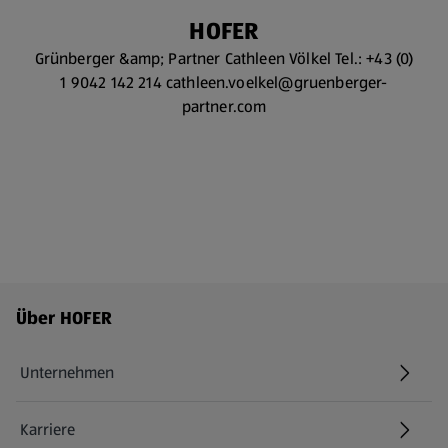
HOFER
Grünberger &amp; Partner Cathleen Völkel Tel.: +43 (0)
1 9042 142 214 cathleen.voelkel@gruenberger-
partner.com
Fußzeilenmenü - weitere Links
Über HOFER
Unternehmen
Karriere
(öffnet in einem neuen Tab)