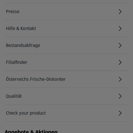
Presse
Hilfe & Kontakt
(öffnet in einem neuen Tab)
Bestandsabfrage
(öffnet in einem neuen Tab)
Filialfinder
Österreichs Frische-Diskonter
Qualität
Check your product
(öffnet in einem neuen Tab)
Angebote & Aktionen