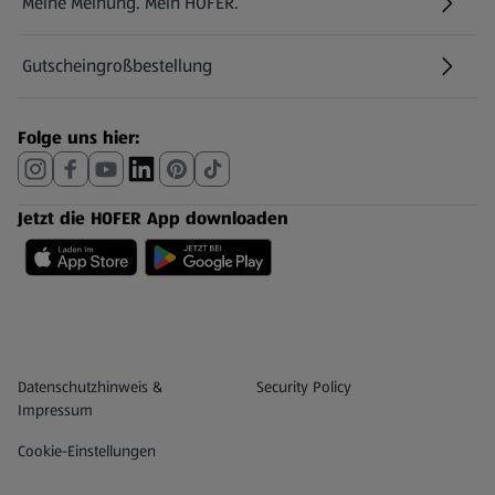
Meine Meinung. Mein HOFER.
Gutscheingroßbestellung
(öffnet in einem neuen Tab)
Folge uns hier:
Jetzt die HOFER App downloaden
Datenschutz- und Richtlinienmenü
(öffnet in einem neuen Tab)
Datenschutzhinweis &
Security Policy
Impressum
Cookie-Einstellungen