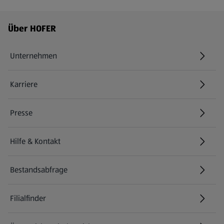
Fußzeilenmenü - weitere Links
Über HOFER
Unternehmen
Karriere
(öffnet in einem neuen Tab)
Presse
Hilfe & Kontakt
(öffnet in einem neuen Tab)
Bestandsabfrage
(öffnet in einem neuen Tab)
Filialfinder