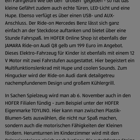
ein Fahrgefühl wie bei den “Großen” gegeben - so hat das
kleine Gefährt zudem auch echte Türen, LED-Licht und eine
Hupe. Ebenso verfügt es über einen USB- und AUX-
Anschluss. Der Ride-on Mercedes Benz lässt sich ganz
einfach an der Steckdose auftanken und bietet über eine
Stunde Fahrspaß. Im HOFER Online Shop ist ebenfalls der
JAMARA Ride-on Audi Q8 gelb um 199 Euro im Angebot.
Dieses Elektro-Fahrzeug für Kinder ist ebenfalls mit einem 12
V Motor mit zwei Fahrstufen ausgestattet. Hier begeistert ein
Multifunktionslenkrad mit Hupe und coolen Sounds. Zum
Hingucker wird der Ride-on Audi dank detailgetreu
nachempfundenem Design und großem Kühlergrill.
In Sachen Spielzeug wird man ab 6. November auch in den
HOFER Filialen fündig - zum Beispiel unter der HOFER
Eigenmarke TOYLINO. Hier kann man zwischen Plastik-
Blumen-Sets auswählen, die nicht nur Spaß machen,
sondern auch die motorischen Fähigkeiten der Kleinen
fördern. Herumturnen im Kinderzimmer wird mit den