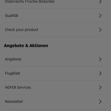
Österreichs Frische-Diskonter
Qualität
Check your product
(öffnet in einem neuen Tab)
Angebote & Aktionen
Angebote
Flugblatt
HOFER Services
Newsletter