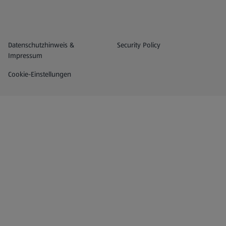
Datenschutz- und Richtlinienmenü
(öffnet in einem neuen Tab)
Datenschutzhinweis &
Security Policy
Impressum
Cookie-Einstellungen