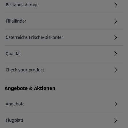
Bestandsabfrage
(öffnet in einem neuen Tab)
Filialfinder
Österreichs Frische-Diskonter
Qualität
Check your product
(öffnet in einem neuen Tab)
Angebote & Aktionen
Angebote
Flugblatt