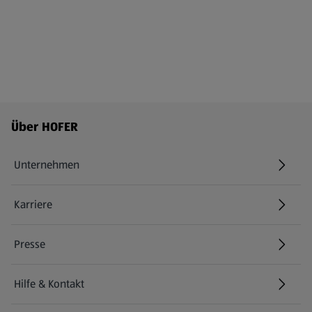
Fußzeilenmenü - weitere Links
Über HOFER
Unternehmen
Karriere
(öffnet in einem neuen Tab)
Presse
Hilfe & Kontakt
(öffnet in einem neuen Tab)