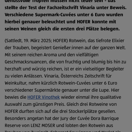
Genussvolle Tropfen müssen nicht teuer sein - das
stellte der Test der Fachzeitschrift Vinaria unter Beweis.
Verschiedene Supermark-Cuvées unter 6 Euro wurden
hierbei genauer beleuchtet und HOFER konnte mit
seinen Weinen gleich die ersten drei Plätze belegen.
(Sattledt, 19. März 2025; HOFER) Rotwein, das tiefrote Elixier
der Trauben, begeistert Genießer:innen auf der ganzen Welt.
Mit seinem reichen Aroma und den vielfältigen
Geschmacksnuancen, die von fruchtig und blumig bis hin zu
herzhaft und würzig reichen, ist er ein vielseitiger Begleiter
zu vielen Anlässen. Vinaria, Österreichs Zeitschrift für
Weinkultur, nahm kürzlich Rotwein-Cuvées unter 6 Euro
verschiedener Supermärkte genauer unter die Lupe. Hier
bewies die
HOFER Vinothek
wieder einmal ihre qualitative
Auswahl zum günstigen Preis. Gleich drei Rotweine von
HOFER durften sich auf die drei Stockerlplätze gesellen.
Besonders angetan hat der Jury der Cuvée Dora Barrique
Reserve von LENZ MOSER und lobten den Rotwein aus