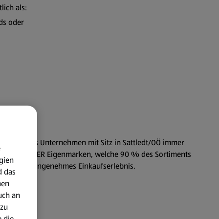
lich als:
ads oder
 steht für das Unternehmen mit Sitz in Sattledt/OÖ immer
e
hängigen HOFER Eigenmarken, welche 90 % des Sortiments
gien
dernes und angenehmes Einkaufserlebnis.
d das
nen
uch an
 zu
 die