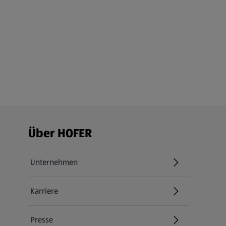
Fußzeilenmenü - weitere Links
Über HOFER
Unternehmen
Karriere
(öffnet in einem neuen Tab)
Presse