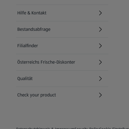
Hilfe & Kontakt
(öffnet in einem neuen Tab)
Bestandsabfrage
(öffnet in einem neuen Tab)
Filialfinder
Österreichs Frische-Diskonter
Qualität
Check your product
(öffnet in einem neuen Tab)
Datenschutz- und Richtlinienmenü
(öffnet in einem neuen Tab)