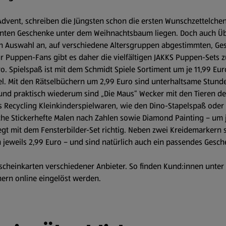
dvent, schreiben die Jüngsten schon die ersten Wunschzettelchen
hnten Geschenke unter dem Weihnachtsbaum liegen. Doch auch Ü
ten Auswahl an, auf verschiedene Altersgruppen abgestimmten, Ge
 Puppen-Fans gibt es daher die vielfältigen JAKKS Puppen-Sets 
 Spielspaß ist mit dem Schmidt Spiele Sortiment um je 11,99 Euro
piel. Mit den Rätselbüchern um 2,99 Euro sind unterhaltsame Stunde
 und praktisch wiederum sind „Die Maus“ Wecker mit den Tieren de
es Recycling Kleinkinderspielwaren, wie den Dino-Stapelspaß oder 
che Stickerhefte Malen nach Zahlen sowie Diamond Painting – um j
egt mit dem Fensterbilder-Set richtig. Neben zwei Kreidemarkern 
um jeweils 2,99 Euro – und sind natürlich auch ein passendes Gesc
tscheinkarten verschiedener Anbieter. So finden Kund:innen unte
ern online eingelöst werden.