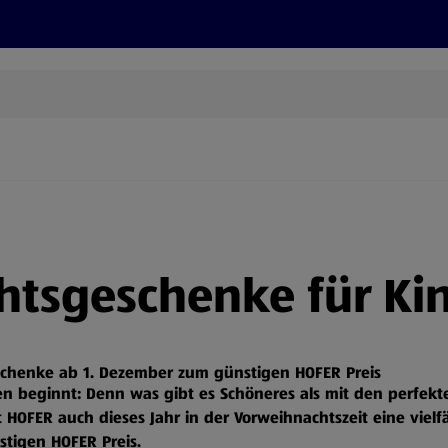
Grillen
ONLINESHOP
HOFER REISEN, HoT, FOTOS, GRÜN
(öffnet in einem neuen Tab)
htsgeschenke für Ki
schenke ab 1. Dezember zum günstigen HOFER Preis
n beginnt: Denn was gibt es Schöneres als mit den perfek
HOFER auch dieses Jahr in der Vorweihnachtszeit eine vielf
stigen HOFER Preis.