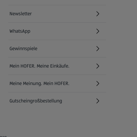
Newsletter
WhatsApp
Gewinnspiele
Mein HOFER. Meine Einkäufe.
Meine Meinung. Mein HOFER.
Gutscheingroßbestellung
(öffnet in einem neuen Tab)