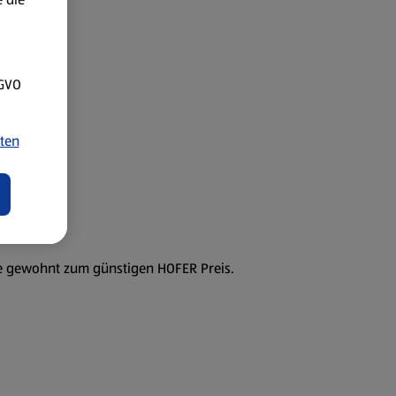
SGVO
ten
ie gewohnt zum günstigen HOFER Preis.