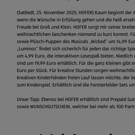
(Sattledt, 25. November 2025; HOFER) Kaum beginnt der A
wenn die Wünsche in Erfüllung gehen und die heiß erse
Freude bei Groß und Klein. HOFER sorgt mir seiner brei
weihnachtlichen Geschenken niemand zu kurz kommt. Für
sowie Plüsch-Puppen des Musicals „Wicked“ um 14,99 Euro.
„Luminos“ findet sich sicherlich für jeden das richtige S
um 4,99 Euro, die interaktiven Lesespaß bieten. Niedlich
sind um 19,99 Euro erhältlich. Für die ganz Kleinen gibt 
Euro per Stück. Für kreative Stunden sorgen weihnachtli
kreativen Kinderhänden freien Lauf lassen möchte, der li
zum Kinderspiel. Erhältlich sind die Fensterbilder-Sets 
Unser Tipp: Ebenso bei HOFER erhältlich sind Prepaid Gu
sowie WUNSCHGUTSCHEIN, welcher bei mehr als 100 Partn