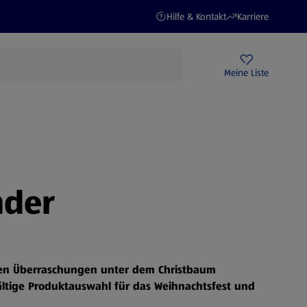
(öffnet in einem neuen Tab)
(öffnet in einem ne
Hilfe & Kontakt
Karriere
Rezeptwelt
Newsletter
HOFER Filialen
Meine Liste
STROM
nder
ten Überraschungen unter dem Christbaum
ältige Produktauswahl für das Weihnachtsfest und