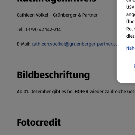
USA 
ang
Cathleen Völkel – Grünberger & Partner
Über
Rech
Tel.: 01/90 42 142-214
dies
E-Mail:
cathleen.voelkel@gruenberger-partner.com
Näh
Bildbeschriftung
Ab 01. Dezember gibt es bei HOFER wieder zahlreiche Ge
Fotocredit