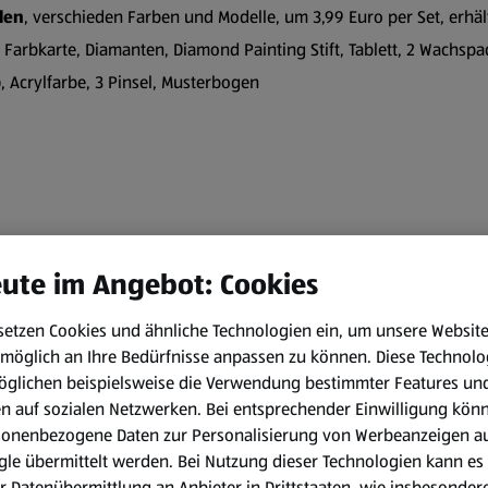
len
, verschieden Farben und Modelle, um 3,99 Euro per Set, erhält
, Farbkarte, Diamanten, Diamond Painting Stift, Tablett, 2 Wachsp
, Acrylfarbe, 3 Pinsel, Musterbogen
ute im Angebot: Cookies
iter:innen ist HOFER Diskonter Nr. 1 in Österreich. Im Mittelpunkt
setzen Cookies und ähnliche Technologien ein, um unsere Websit
 Preis-Leistungs-Verhältnis. Dafür sorgen die starken und unab
möglich an Ihre Bedürfnisse anpassen zu können.
Diese Technolo
 bis hin zu mehr Frische bietet HOFER seinen Kund:innen ein mo
öglichen beispielsweise die Verwendung bestimmter Features un
en auf sozialen Netzwerken. Bei entsprechender Einwilligung kön
sonenbezogene Daten zur Personalisierung von Werbeanzeigen a
le übermittelt werden. Bei Nutzung dieser Technologien kann es
r Datenübermittlung an Anbieter in Drittstaaten, wie insbesondere