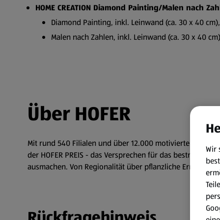
HOME CREATION Diamond Painting/Malen nach Zah
Diamond Painting, inkl. Leinwand (ca. 30 x 40 cm)
Malen nach Zahlen, inkl. Leinwand (ca. 30 x 40 cm)
Über HOFER
He
Mit rund 540 Filialen und über 12.000 motivierten Mitarbe
Wir 
der HOFER PREIS - das Versprechen für das bestmögliche
best
ausmachen. Von Regionalität über pflanzliche Ernährung
erm
Teil
per
Goog
Rückfragehinweis
eine