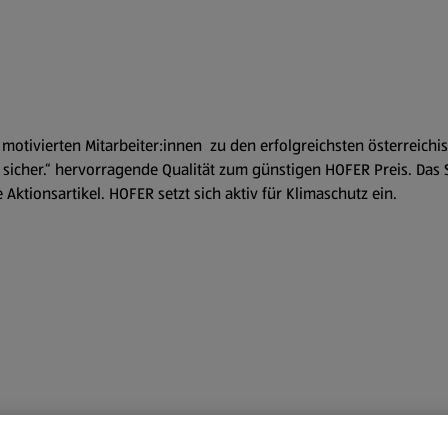
0 motivierten Mitarbeiter:innen zu den erfolgreichsten österreic
mir sicher.“ hervorragende Qualität zum günstigen HOFER Preis. D
ktionsartikel. HOFER setzt sich aktiv für Klimaschutz ein.