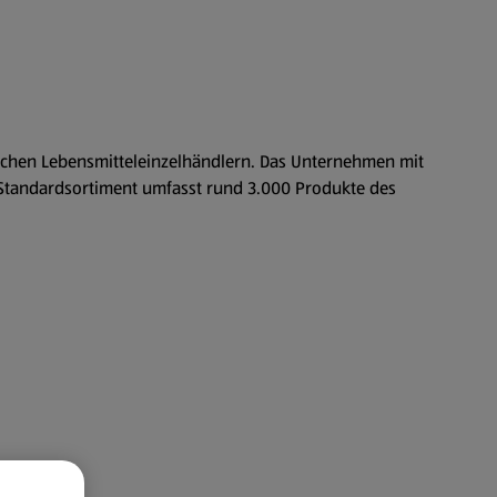
hischen Lebensmitteleinzelhändlern. Das Unternehmen mit
as Standardsortiment umfasst rund 3.000 Produkte des