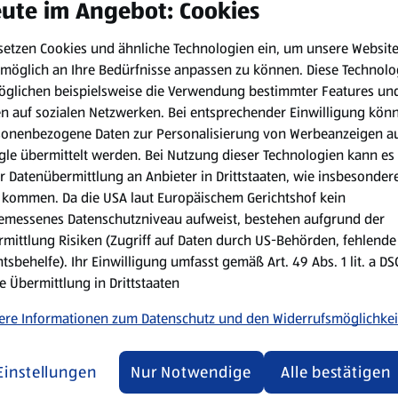
ute im Angebot: Cookies
setzen Cookies und ähnliche Technologien ein, um unsere Websit
möglich an Ihre Bedürfnisse anpassen zu können.
Diese Technolo
öglichen beispielsweise die Verwendung bestimmter Features un
en auf sozialen Netzwerken. Bei entsprechender Einwilligung kön
sonenbezogene Daten zur Personalisierung von Werbeanzeigen a
Sensor misst nicht nur Temperatur und Co. sondern gibt auch ein
le übermittelt werden. Bei Nutzung dieser Technologien kann es
r Datenübermittlung an Anbieter in Drittstaaten, wie insbesondere
kommen. Da die USA laut Europäischem Gerichtshof kein
emessenes Datenschutzniveau aufweist, bestehen aufgrund der
mittlung Risiken (Zugriff auf Daten durch US-Behörden, fehlende
tsbehelfe). Ihr Einwilligung umfasst gemäß Art. 49 Abs. 1 lit. a D
ur Verfügung.
e Übermittlung in Drittstaaten
ere Informationen zum Datenschutz und den Widerrufsmöglichkei
Einstellungen
Nur Notwendige
Alle bestätigen