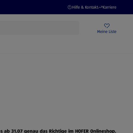
(öffnet in einem neuen Tab)
(öffnet in einem ne
Hilfe & Kontakt
Karriere
Rezeptwelt
Newsletter
HOFER Filialen
Meine Liste
STROM
 es ab 31.07 genau das Richtige im HOFER Onlineshop.