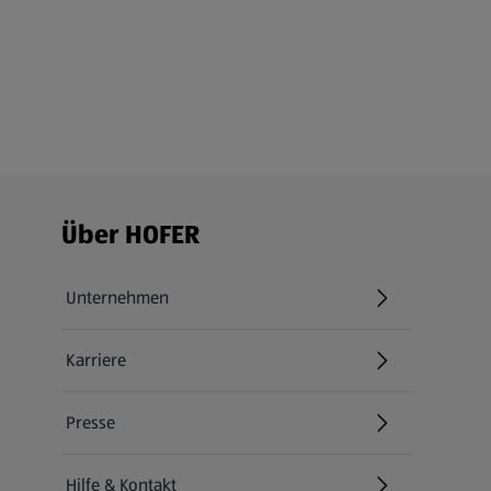
Fußzeilenmenü - weitere Links
Über HOFER
Unternehmen
Karriere
(öffnet in einem neuen Tab)
Presse
Hilfe & Kontakt