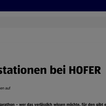
Grillen
ONLINESHOP
HOFER REISEN, HoT, FOTOS, GRÜN
(öffnet in einem neuen Tab)
stationen bei HOFER
nen auf
-Marathon – wer das verlässlich wissen möchte, für den gibt