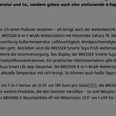
eratur und Co., sondern geben auch eine umfassende 6-Tag
uss ich einen Pullover anziehen – oft bringt auch der Wetterberich
r BRESSER 8-in-1-WLAN-Wetterstation mit Hitzeindex Sahara TB. Di
zuverlässig Außentemperatur, Luftfeuchtigkeit, Windgeschwindigk
reien geht. Betrieben wird die BRESSER Smarte Tuya Profi-Wetterst
atterie die Stromversorgung. Das Display der BRESSER Smarte Tuya
chadstoffkonzentrationen. Ein praktischer Höchstwertalarm gibt B
a Tuya Smart Life App steuerbar. Die BRESSER 8-in-1-WLAN-Wetterst
ie aktuelle Temperatur mit sich bringt. So können auch heiße Tag
n mit 7-in-1-Sensor ab 31.07. um 189 Euro pro Stück
[1][1]
, die BRES
e weitere Produkte, die den Sommer versüßen – so zum Beispiel 
s GRUNDIG E-Mountainbike HT mit Mittelmotor 27,5“ um 1.499 für 