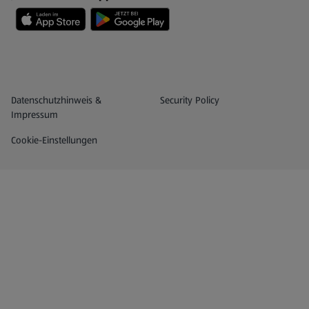
Datenschutz- und Richtlinienmenü
(öffnet in einem neuen Tab)
Datenschutzhinweis &
Security Policy
Impressum
Cookie-Einstellungen