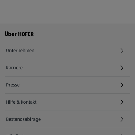
Fußzeilenmenü - weitere Links
Über HOFER
Unternehmen
Karriere
(öffnet in einem neuen Tab)
Presse
Hilfe & Kontakt
(öffnet in einem neuen Tab)
Bestandsabfrage
(öffnet in einem neuen Tab)