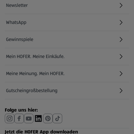
Newsletter
WhatsApp
Gewinnspiele
Mein HOFER. Meine Einkäufe.
Meine Meinung. Mein HOFER.
Gutscheingroßbestellung
(öffnet in einem neuen Tab)
Folge uns hier:
Jetzt die HOFER App downloaden