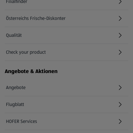
Filialfinder
Österreichs Frische-Diskonter
Qualität
Check your product
(öffnet in einem neuen Tab)
Angebote & Aktionen
Angebote
Flugblatt
HOFER Services