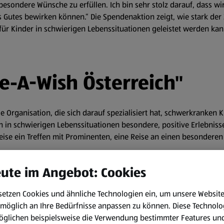
esondere Wünsche zu erfüllen. Ich bin sehr stolz darauf, dass wi
Gutes bewirken können.“ Die Spendenaktion zeigt, wie stark der
ür Kinder in schwierigen Lebenssituationen geleistet werden kan
e-A-Wish Österreich"
ale Organisation, die sich darauf spezialisiert hat, schwerkranken
ern in schwierigen Lebenssituationen besondere, positive Erlebnis
weise ein Treffen mit Prominenten, eine Reise an einen besonder
ute im Angebot: Cookies
setzen Cookies und ähnliche Technologien ein, um unsere Websit
möglich an Ihre Bedürfnisse anpassen zu können.
Diese Technolo
öglichen beispielsweise die Verwendung bestimmter Features un