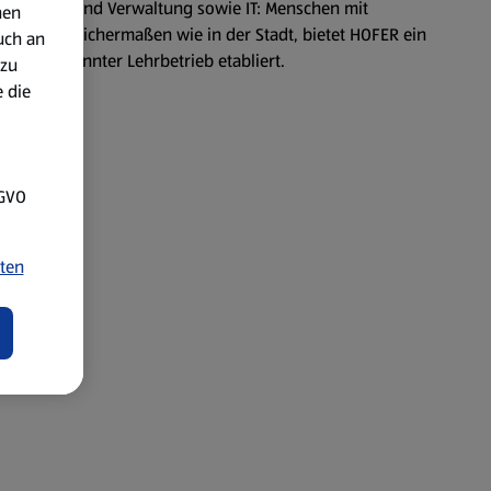
um Einkauf und Verwaltung sowie IT: Menschen mit
nen
am Land gleichermaßen wie in der Stadt, bietet HOFER ein
uch an
ich anerkannter Lehrbetrieb etabliert.
 zu
 die
SGVO
ten