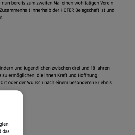
r nun bereits zum zweiten Mal einen wohltätigen Verein
 Zusammenhalt innerhalb der HOFER Belegschaft ist und
n.
 Kindern und Jugendlichen zwischen drei und 18 Jahren
se zu ermöglichen, die ihnen Kraft und Hoffnung
en Ort oder der Wunsch nach einem besonderen Erlebnis
e
gien
d das