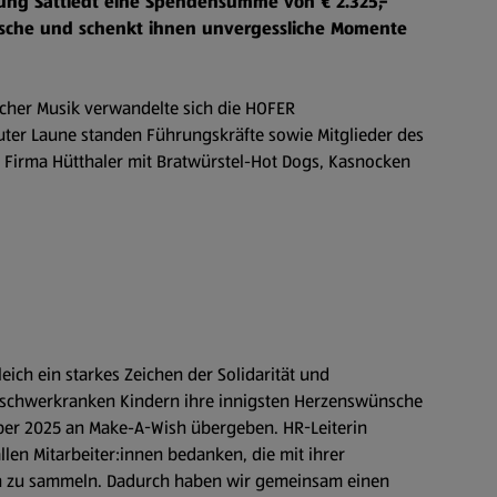
sung Sattledt eine Spendensumme von € 2.325,-
ünsche und schenkt ihnen unvergessliche Momente
icher Musik verwandelte sich die HOFER
guter Laune standen Führungskräfte sowie Mitglieder des
 Firma Hütthaler mit Bratwürstel-Hot Dogs, Kasnocken
ich ein starkes Zeichen der Solidarität und
r schwerkranken Kindern ihre innigsten Herzenswünsche
er 2025 an Make-A-Wish übergeben. HR-Leiterin
llen Mitarbeiter:innen bedanken, die mit ihrer
h zu sammeln. Dadurch haben wir gemeinsam einen