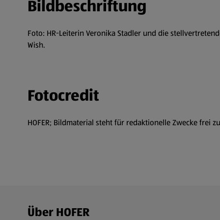
Bildbeschriftung
Foto: HR-Leiterin Veronika Stadler und die stellvertret
Wish.
Fotocredit
HOFER; Bildmaterial steht für redaktionelle Zwecke frei z
Fußzeilenmenü - weitere Links
Über HOFER