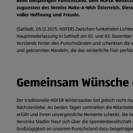
Beim diesjährigen Punschstand, dem HOFER Winterza
zugunsten des Vereins Make-A-Wish Österreich. Die
voller Hoffnung und Freude.
(Sattledt, 05.12.2025; HOFER) Zwischen funkelnden Lich
Hauptniederlassung in Sattledt am 02. und 03. Dezember 
Vorstands hinter den Punschständen und schenkten die w
und gebrannten Mandeln, die das winterliche Flair perfe
Gemeinsam Wünsche e
Der traditionelle HOFER Winterzauber bot jedoch nicht nu
Nächstenliebe. An beiden Tagen sammelten die Mitarbeit
erfüllt und ihnen unvergessliche Momente schenkt. Di
Veronika Stadler freut sich über die Spendenbereitschaft 
Großzügigkeit an unserem Punschstand dazu beigetrage