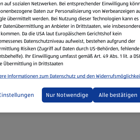
rte Mitarbeiter:innen. Vom Verkauf über die Logistik bis hin z
en auf sozialen Netzwerken. Bei entsprechender Einwilligung kön
. Abgesehen von der guten Erreichbarkeit der rund 540 Filialen, 
sonenbezogene Daten zur Personalisierung von Werbeanzeigen a
ten. Auch als Ausbildungsbetrieb ist das Unternehmen als staatl
le übermittelt werden. Bei Nutzung dieser Technologien kann es
r Datenübermittlung an Anbieter in Drittstaaten, wie insbesondere
kommen. Da die USA laut Europäischem Gerichtshof kein
emessenes Datenschutzniveau aufweist, bestehen aufgrund der
mittlung Risiken (Zugriff auf Daten durch US-Behörden, fehlende
tsbehelfe). Ihr Einwilligung umfasst gemäß Art. 49 Abs. 1 lit. a D
ien
e Übermittlung in Drittstaaten
ere Informationen zum Datenschutz und den Widerrufsmöglichkei
Einstellungen
Nur Notwendige
Alle bestätigen