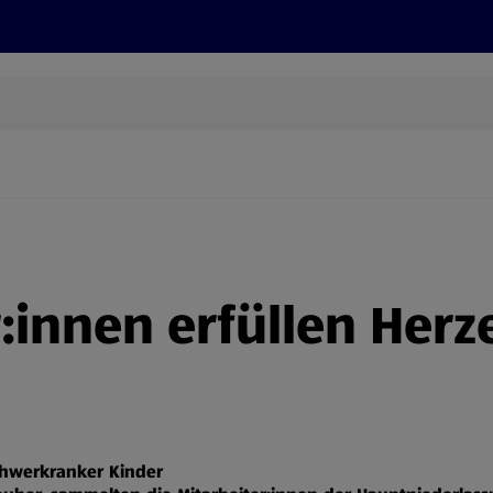
Grillen
ONLINESHOP
HOFER REISEN, HoT, FOTOS, GRÜN
(öffnet in einem neuen Tab)
r:innen erfüllen Her
chwerkranker Kinder