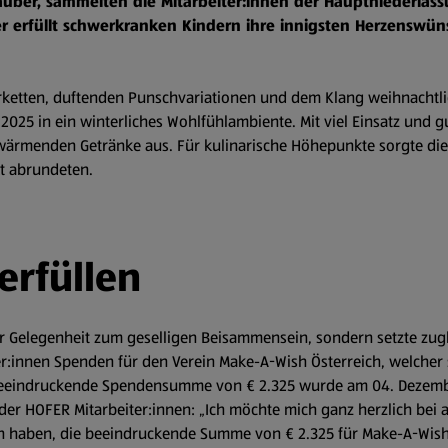
uber, sammelten die Mitarbeiter:innen der Hauptniederlas
ser erfüllt schwerkranken Kindern ihre innigsten Herzensw
terketten, duftenden Punschvariationen und dem Klang weihnachtl
2025 in ein winterliches Wohlfühlambiente. Mit viel Einsatz und 
ärmenden Getränke aus. Für kulinarische Höhepunkte sorgte die
kt abrundeten.
rfüllen
r Gelegenheit zum geselligen Beisammensein, sondern setzte zugle
er:innen Spenden für den Verein Make-A-Wish Österreich, welche
e beeindruckende Spendensumme von € 2.325 wurde am 04. Dezemb
der HOFER Mitarbeiter:innen: „Ich möchte mich ganz herzlich bei a
n haben, die beeindruckende Summe von € 2.325 für Make-A-Wis