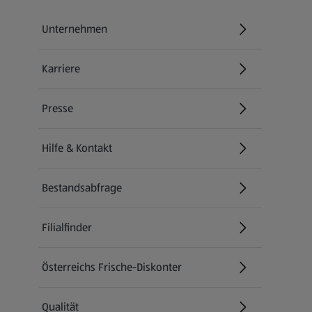
Unternehmen
Karriere
(öffnet in einem neuen Tab)
Presse
Hilfe & Kontakt
(öffnet in einem neuen Tab)
Bestandsabfrage
(öffnet in einem neuen Tab)
Filialfinder
Österreichs Frische-Diskonter
Qualität