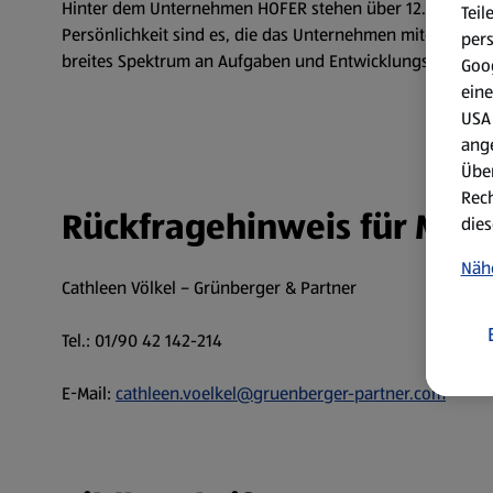
Hinter dem Unternehmen HOFER stehen über 12.000 motivie
Teil
Persönlichkeit sind es, die das Unternehmen mitgestalten
per
breites Spektrum an Aufgaben und Entwicklungsmöglichkei
Goog
eine
USA 
ang
Über
Rech
Rückfragehinweis für Med
dies
Näh
Cathleen Völkel – Grünberger & Partner
Tel.: 01/90 42 142-214
E-Mail:
cathleen.voelkel@gruenberger-partner.com