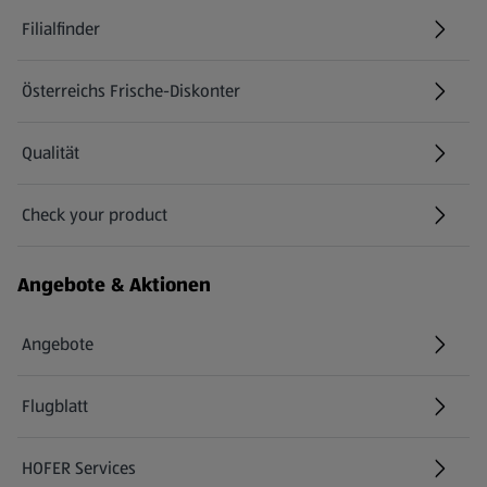
Filialfinder
Österreichs Frische-Diskonter
Qualität
Check your product
(öffnet in einem neuen Tab)
Angebote & Aktionen
Angebote
Flugblatt
HOFER Services