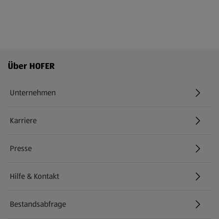
Fußzeilenmenü - weitere Links
Über HOFER
Unternehmen
Karriere
(öffnet in einem neuen Tab)
Presse
Hilfe & Kontakt
(öffnet in einem neuen Tab)
Bestandsabfrage
(öffnet in einem neuen Tab)