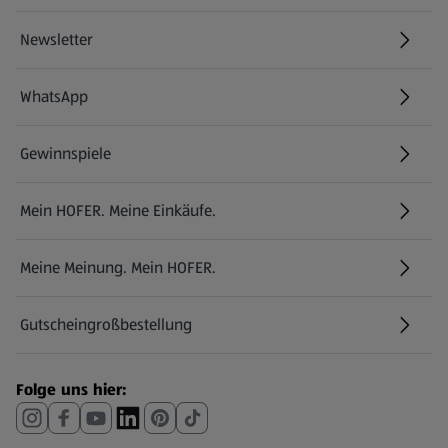
Newsletter
WhatsApp
Gewinnspiele
Mein HOFER. Meine Einkäufe.
Meine Meinung. Mein HOFER.
Gutscheingroßbestellung
(öffnet in einem neuen Tab)
Folge uns hier: