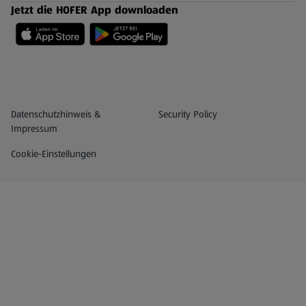
Jetzt die HOFER App downloaden
Datenschutz- und Richtlinienmenü
(öffnet in einem neuen Tab)
Datenschutzhinweis &
Security Policy
Impressum
Cookie-Einstellungen