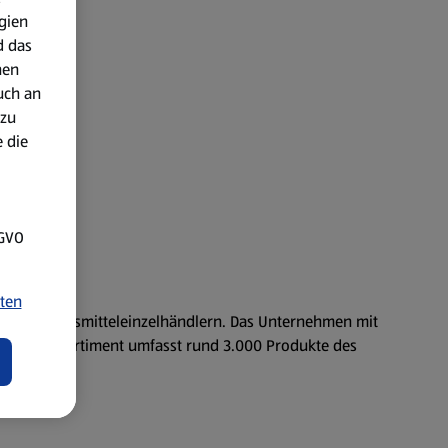
gien
d das
nen
uch an
 zu
 die
SGVO
ten
ischen Lebensmitteleinzelhändlern. Das Unternehmen mit
as Standardsortiment umfasst rund 3.000 Produkte des