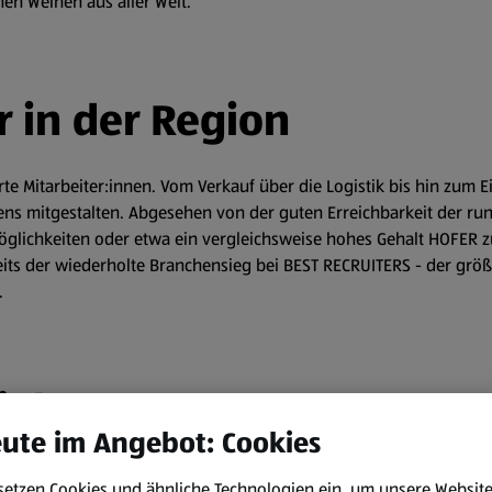
nen Weinen aus aller Welt.
r in der Region
te Mitarbeiter:innen. Vom Verkauf über die Logistik bis hin zum 
ens mitgestalten. Abgesehen von der guten Erreichbarkeit der run
möglichkeiten oder etwa ein vergleichsweise hohes Gehalt HOFER z
seits der wiederholte Branchensieg bei BEST RECRUITERS - der gr
.
iale
ute im Angebot: Cookies
setzen Cookies und ähnliche Technologien ein, um unsere Websit