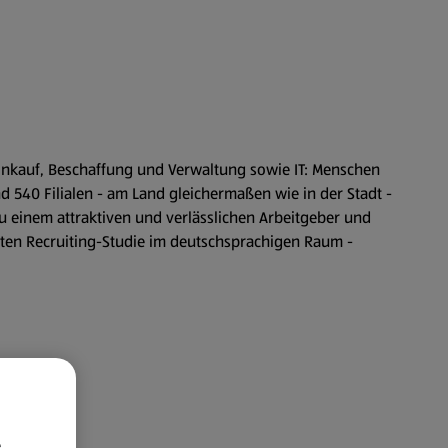
Einkauf, Beschaffung und Verwaltung sowie IT: Menschen
d 540 Filialen - am Land gleichermaßen wie in der Stadt -
u einem attraktiven und verlässlichen Arbeitgeber und
ößten Recruiting-Studie im deutschsprachigen Raum -
e