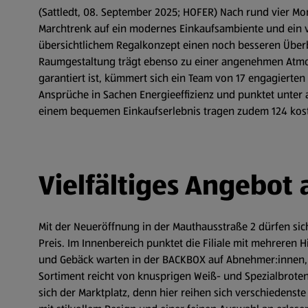
(Sattledt, 08. September 2025; HOFER) Nach rund vier Mo
Marchtrenk auf ein modernes Einkaufsambiente und ein vi
übersichtlichem Regalkonzept einen noch besseren Überbli
Raumgestaltung trägt ebenso zu einer angenehmen Atmosp
garantiert ist, kümmert sich ein Team von 17 engagierten
Ansprüche in Sachen Energieeffizienz und punktet unter 
einem bequemen Einkaufserlebnis tragen zudem 124 kosten
Vielfältiges Angebot 
Mit der Neueröffnung in der Mauthausstraße 2 dürfen si
Preis. Im Innenbereich punktet die Filiale mit mehreren
und Gebäck warten in der BACKBOX auf Abnehmer:innen, de
Sortiment reicht von knusprigen Weiß- und Spezialbroten
sich der Marktplatz, denn hier reihen sich verschiedens