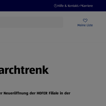
(öffnet in einem neuen Tab)
(öffnet in einem ne
Hilfe & Kontakt
Karriere
Rezeptwelt
Newsletter
HOFER Filialen
Meine Liste
STROM
archtrenk
er Neueröffnung der HOFER Filiale in der