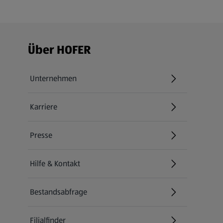
Fußzeilenmenü - weitere Links
Über HOFER
Unternehmen
Karriere
(öffnet in einem neuen Tab)
Presse
Hilfe & Kontakt
(öffnet in einem neuen Tab)
Bestandsabfrage
(öffnet in einem neuen Tab)
Filialfinder