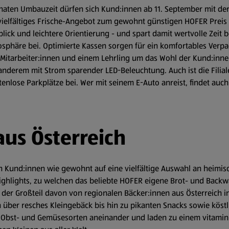
naten Umbauzeit dürfen sich Kund:innen ab 11. September mit der 
elfältiges Frische-Angebot zum gewohnt günstigen HOFER Preis fr
ck und leichtere Orientierung - und spart damit wertvolle Zeit b
häre bei. Optimierte Kassen sorgen für ein komfortables Verpac
 Mitarbeiter:innen und einem Lehrling um das Wohl der Kund:innen
anderem mit Strom sparender LED-Beleuchtung. Auch ist die Filial
lose Parkplätze bei. Wer mit seinem E-Auto anreist, findet auch
aus Österreich
ch Kund:innen wie gewohnt auf eine vielfältige Auswahl an heimi
 Highlights, zu welchen das beliebte HOFER eigene Brot- und Back
r Großteil davon von regionalen Bäcker:innen aus Österreich in 
 über resches Kleingebäck bis hin zu pikanten Snacks sowie köstl
te Obst- und Gemüsesorten aneinander und laden zu einem vitamin