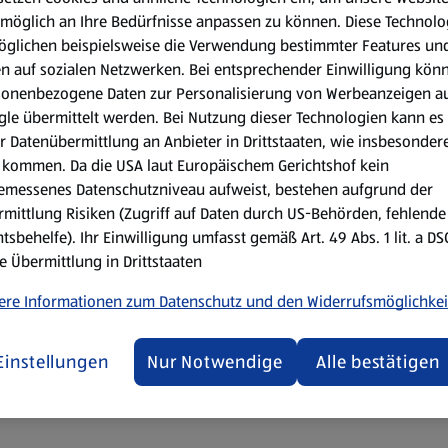
möglich an Ihre Bedürfnisse anpassen zu können.
Diese Technolo
öglichen beispielsweise die Verwendung bestimmter Features un
en auf sozialen Netzwerken. Bei entsprechender Einwilligung kön
sonenbezogene Daten zur Personalisierung von Werbeanzeigen a
le übermittelt werden. Bei Nutzung dieser Technologien kann es
r Datenübermittlung an Anbieter in Drittstaaten, wie insbesondere
8:30 Uhr
kommen. Da die USA laut Europäischem Gerichtshof kein
emessenes Datenschutzniveau aufweist, bestehen aufgrund der
mittlung Risiken (Zugriff auf Daten durch US-Behörden, fehlende
tsbehelfe). Ihr Einwilligung umfasst gemäß Art. 49 Abs. 1 lit. a D
e Übermittlung in Drittstaaten
ere Informationen zum Datenschutz und den Widerrufsmöglichkei
 motivierten Mitarbeiter:innen zu den erfolgreichsten österreich
mir sicher.“ hervorragende Qualität zum günstigen HOFER Preis. D
Einstellungen
Nur Notwendige
Alle bestätigen
Aktionsartikel. HOFER setzt sich aktiv für Klimaschutz ein.