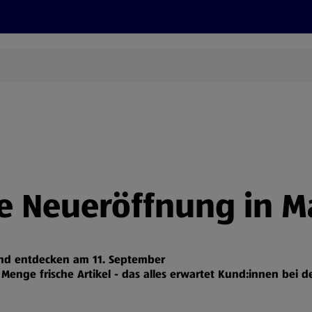
Grillen
ONLINESHOP
HOFER REISEN, HoT, FOTOS, GRÜN
(öffnet in einem neuen Tab)
ße Neueröffnung in M
und entdecken am 11. September
Menge frische Artikel - das alles erwartet Kund:innen bei d