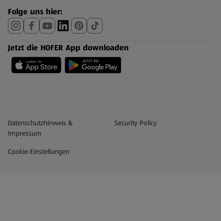
Folge uns hier:
Jetzt die HOFER App downloaden
Datenschutz- und Richtlinienmenü
(öffnet in einem neuen Tab)
Datenschutzhinweis &
Security Policy
Impressum
Cookie-Einstellungen