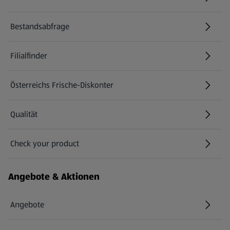
(öffnet in einem neuen Tab)
Bestandsabfrage
(öffnet in einem neuen Tab)
Filialfinder
Österreichs Frische-Diskonter
Qualität
Check your product
(öffnet in einem neuen Tab)
Angebote & Aktionen
Angebote