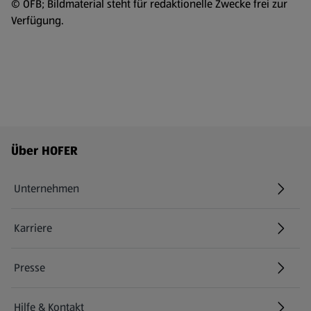
© ÖFB; Bildmaterial steht für redaktionelle Zwecke frei zur
Verfügung.
Fußzeilenmenü - weitere Links
Über HOFER
Unternehmen
Karriere
(öffnet in einem neuen Tab)
Presse
Hilfe & Kontakt