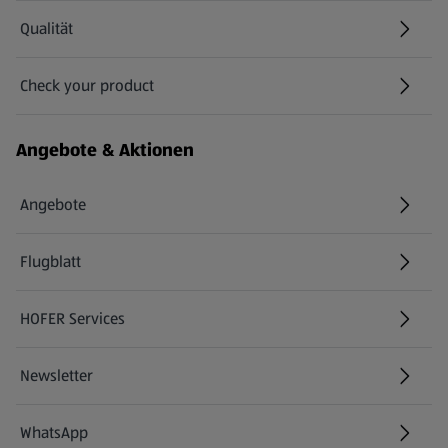
Qualität
Check your product
(öffnet in einem neuen Tab)
Angebote & Aktionen
Angebote
Flugblatt
HOFER Services
Newsletter
WhatsApp