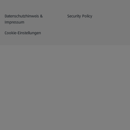
Datenschutz- und Richtlinienmenü
(öffnet in einem neuen Tab)
Datenschutzhinweis &
Security Policy
Impressum
Cookie-Einstellungen