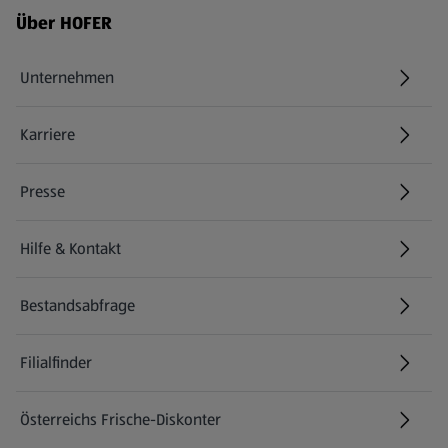
Fußzeilenmenü - weitere Links
Über HOFER
Unternehmen
Karriere
(öffnet in einem neuen Tab)
Presse
Hilfe & Kontakt
(öffnet in einem neuen Tab)
Bestandsabfrage
(öffnet in einem neuen Tab)
Filialfinder
Österreichs Frische-Diskonter