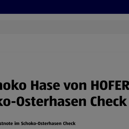
Grillen
ONLINESHOP
HOFER REISEN, HoT, FOTOS, GRÜN
(öffnet in einem neuen Tab)
hoko Hase von HOFER
o-Osterhasen Check e
estnote im Schoko-Osterhasen Check