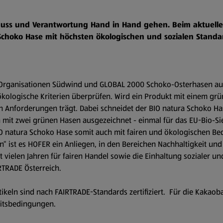
enuss und Verantwortung Hand in Hand gehen. Beim aktuell
hoko Hase mit höchsten ökologischen und sozialen Standar
 die Organisationen Südwind und GLOBAL 2000 Schoko-Osterhasen a
 ökologische Kriterien überprüfen. Wird ein Produkt mit einem gr
en Anforderungen trägt. Dabei schneidet der BIO natura Schoko 
 mit zwei grünen Hasen ausgezeichnet - einmal für das EU-Bio-Sie
O natura Schoko Hase somit auch mit fairen und ökologischen Be
n“ ist es HOFER ein Anliegen, in den Bereichen Nachhaltigkeit und 
t vielen Jahren für fairen Handel sowie die Einhaltung sozialer un
RTRADE Österreich.
eln sind nach FAIRTRADE-Standards zertifiziert. Für die Kakaoba
eitsbedingungen.