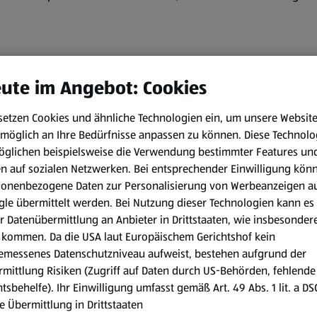
ute im Angebot: Cookies
setzen Cookies und ähnliche Technologien ein, um unsere Websit
möglich an Ihre Bedürfnisse anpassen zu können.
Diese Technolo
öglichen beispielsweise die Verwendung bestimmter Features un
en auf sozialen Netzwerken. Bei entsprechender Einwilligung kön
sonenbezogene Daten zur Personalisierung von Werbeanzeigen a
le übermittelt werden. Bei Nutzung dieser Technologien kann es
r Datenübermittlung an Anbieter in Drittstaaten, wie insbesondere
kommen. Da die USA laut Europäischem Gerichtshof kein
emessenes Datenschutzniveau aufweist, bestehen aufgrund der
mittlung Risiken (Zugriff auf Daten durch US-Behörden, fehlende
tsbehelfe). Ihr Einwilligung umfasst gemäß Art. 49 Abs. 1 lit. a D
te im Schoko-Osterhasen Check.
e Übermittlung in Drittstaaten