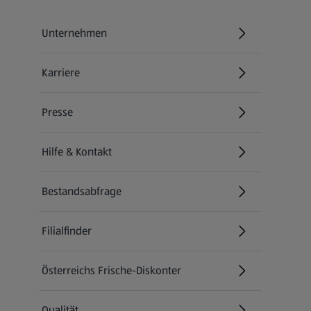
Unternehmen
Karriere
(öffnet in einem neuen Tab)
Presse
Hilfe & Kontakt
(öffnet in einem neuen Tab)
Bestandsabfrage
(öffnet in einem neuen Tab)
Filialfinder
Österreichs Frische-Diskonter
Qualität