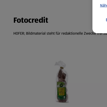
Näh
Fotocredit
HOFER; Bildmaterial steht für redaktionelle Zwecke frei z