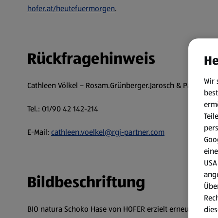
hofer.at/heutefuermorgen
.
Rückfragehinweis
He
Wir 
Cathleen Völkel – Rosam.Grünberger.Jarosch & Partner
best
erm
Tel.: 01/90 42 142-214
Teil
per
E-Mail:
cathleen.voelkel@rgj-partner.com
Goog
eine
USA 
ang
Bildbeschriftung
Über
Rech
BIO natura Schoko Hase von HOFER erzielt erneut Bestno
dies