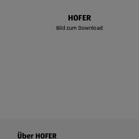
HOFER
Bild zum Download
Fußzeilenmenü - weitere Links
Über HOFER