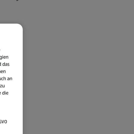
e
gien
d das
nen
uch an
 zu
 die
SGVO