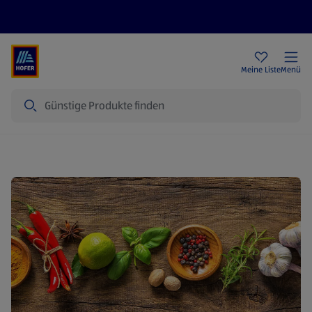
Rezeptwelt
Newsletter
HOFER Filialen
Meine Liste
Menü
Suche