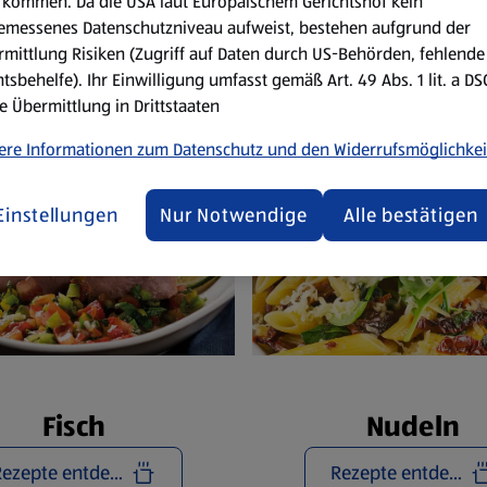
Reze
kommen. Da die USA laut Europäischem Gerichtshof kein
emessenes Datenschutzniveau aufweist, bestehen aufgrund der
mittlung Risiken (Zugriff auf Daten durch US-Behörden, fehlende
tsbehelfe). Ihr Einwilligung umfasst gemäß Art. 49 Abs. 1 lit. a D
e Übermittlung in Drittstaaten
ere Informationen zum Datenschutz und den Widerrufsmöglichkei
Einstellungen
Nur Notwendige
Alle bestätigen
Fisch
Nudeln
Rezepte entdecken
Rezepte entdecken