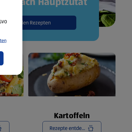
pte nach Hauptzutat
SGVO
Zu den Rezepten
ten
Kartoffeln
Rezepte entdecken