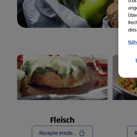
USA 
ang
Über
Rech
dies
Näh
Fleisch
Rezepte entdecken