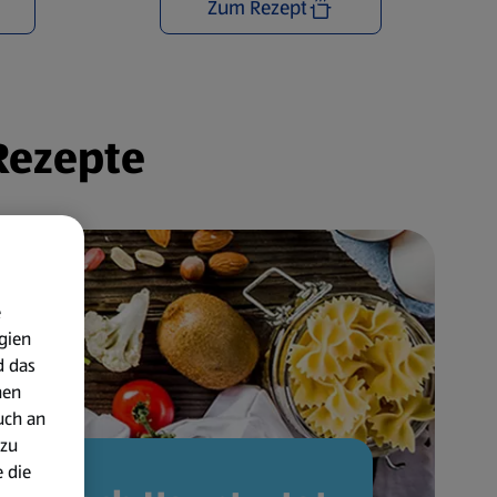
Zum Rezept
 Rezepte
e
gien
d das
nen
uch an
 zu
 die