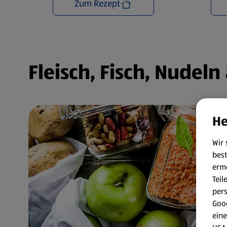
Zum Rezept
Fleisch, Fisch, Nudel
He
Wir 
best
erm
Teil
per
Goog
eine