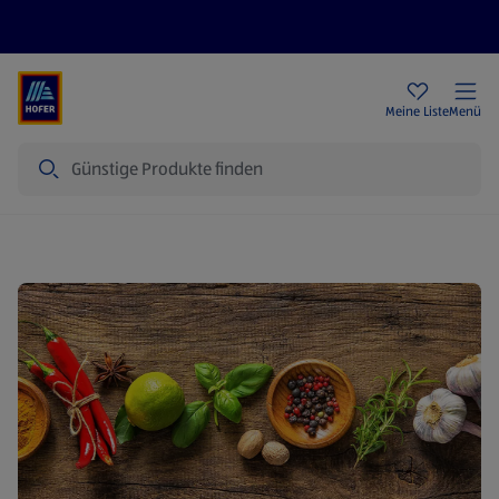
Rezeptwelt
Newsletter
HOFER Filialen
Meine Liste
Menü
Suche