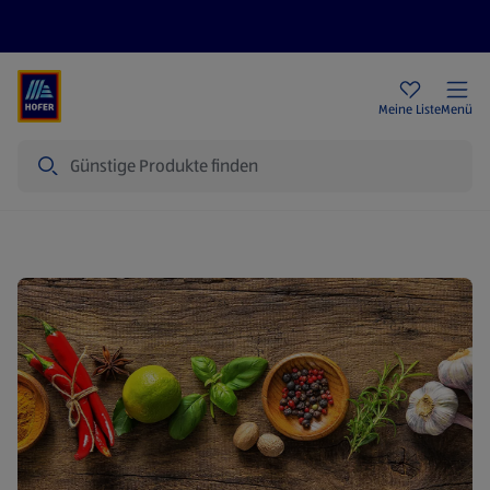
Rezeptwelt
Newsletter
HOFER Filialen
Meine Liste
Menü
Suche