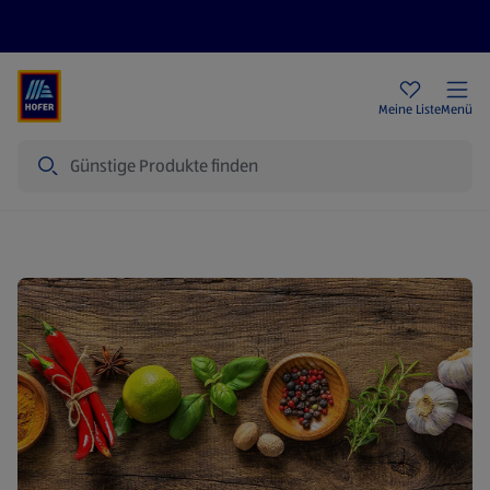
Rezeptwelt
Newsletter
HOFER Filialen
Meine Liste
Menü
Suche