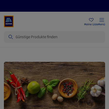
Rezeptwelt
Newsletter
HOFER Filialen
Meine Liste
Menü
Suche