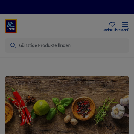
Rezeptwelt
Newsletter
HOFER Filialen
Meine Liste
Menü
Suche