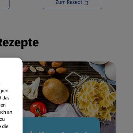
Zum Rezept
 Rezepte
e
gien
d das
nen
uch an
 zu
 die