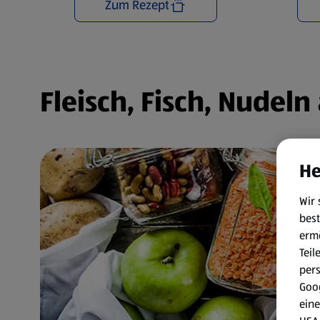
Zum Rezept
Fleisch, Fisch, Nudel
He
Wir 
best
erm
Teil
per
Goog
eine