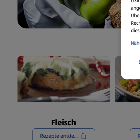
USA 
ang
Über
Rech
dies
Näh
Fleisch
Rezepte entdecken