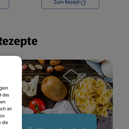
Zum Rezept
 Rezepte
e
gien
d das
nen
uch an
 zu
 die