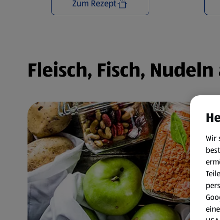
Zum Rezept
Fleisch, Fisch, Nudel
He
Wir 
best
erm
Teil
per
Goog
eine