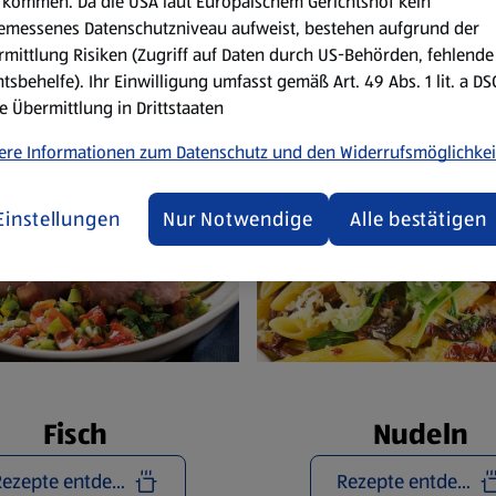
Reze
kommen. Da die USA laut Europäischem Gerichtshof kein
emessenes Datenschutzniveau aufweist, bestehen aufgrund der
mittlung Risiken (Zugriff auf Daten durch US-Behörden, fehlende
tsbehelfe). Ihr Einwilligung umfasst gemäß Art. 49 Abs. 1 lit. a D
e Übermittlung in Drittstaaten
ere Informationen zum Datenschutz und den Widerrufsmöglichkei
Einstellungen
Nur Notwendige
Alle bestätigen
Fisch
Nudeln
Rezepte entdecken
Rezepte entdecken