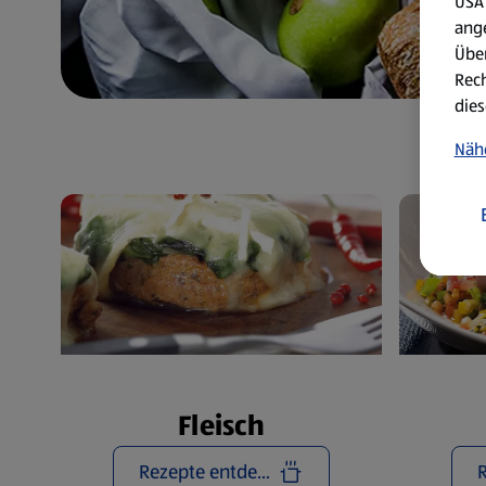
USA 
ang
Über
Rech
dies
Näh
Fleisch
Rezepte entdecken