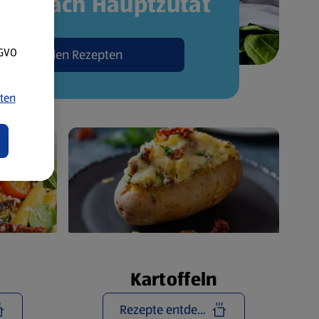
pte nach Hauptzutat
SGVO
Zu den Rezepten
ten
Kartoffeln
Rezepte entdecken