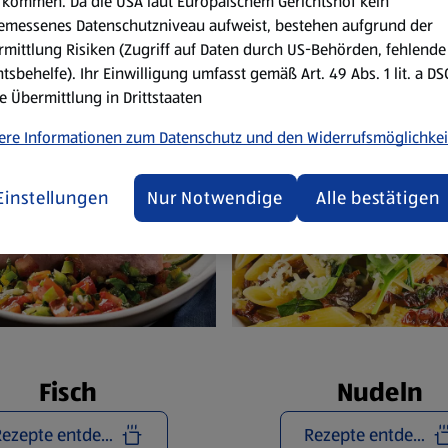
Reze
kommen. Da die USA laut Europäischem Gerichtshof kein
emessenes Datenschutzniveau aufweist, bestehen aufgrund der
mittlung Risiken (Zugriff auf Daten durch US-Behörden, fehlende
tsbehelfe). Ihr Einwilligung umfasst gemäß Art. 49 Abs. 1 lit. a D
e Übermittlung in Drittstaaten
ere Informationen zum Datenschutz und den Widerrufsmöglichkei
Einstellungen
Nur Notwendige
Alle bestätigen
Fisch
Nudeln
Rezepte entdecken
Rezepte entdecken