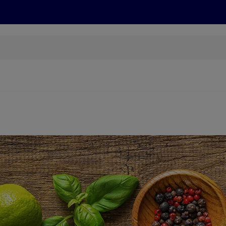
Grillen
ONLINESHOP
HOFER REISEN, HoT, FOTOS, GRÜN
(öffnet in einem neuen Tab)