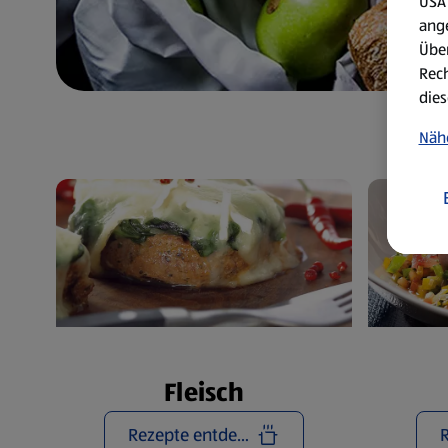
USA 
ang
Über
Rech
dies
Näh
Fleisch
Rezepte entdecken