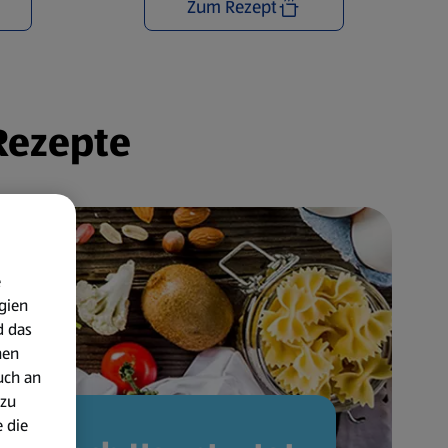
Zum Rezept
 Rezepte
e
gien
d das
nen
uch an
 zu
 die