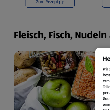
Zum Rezept
Fleisch, Fisch, Nudel
He
Wir 
best
erm
Teil
per
Goog
eine