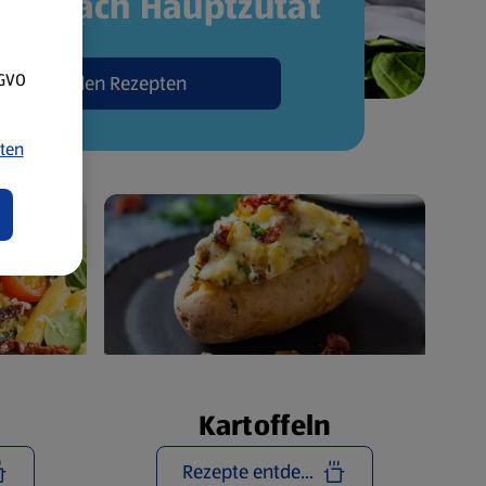
pte nach Hauptzutat
SGVO
Zu den Rezepten
ten
Kartoffeln
Rezepte entdecken