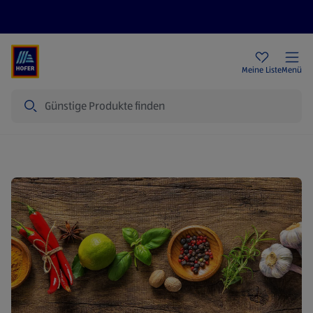
Rezeptwelt
Newsletter
HOFER Filialen
Meine Liste
Menü
Suche