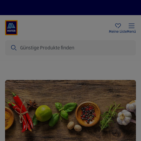
Rezeptwelt
Newsletter
HOFER Filialen
Meine Liste
Menü
Suche